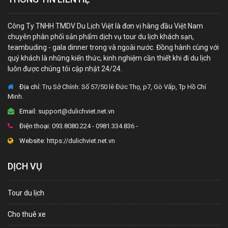
Công Ty TNHH TMDV Du Lịch Việt là đơn vị hàng đầu Việt Nam
chuyên phân phối sản phẩm dịch vụ tour du lịch khách sạn,
teambuding - gala dinner trong và ngoài nước. Đồng hành cùng với
quý khách là những kiến thức, kinh nghiệm cần thiết khi đi du lịch
luôn được chúng tôi cập nhật 24/24.
Địa chỉ:
Trụ Sở Chính: Số 57/50 lê Đức Thọ, p7, Gò Vấp, Tp Hồ Chí
Minh.
Email:
support@dulichviet.net.vn
Điện thoại:
093.8080.224 - 0981.334.836 -
Website:
https://dulichviet.net.vn
DỊCH VỤ
Tour du lịch
Cho thuê xe