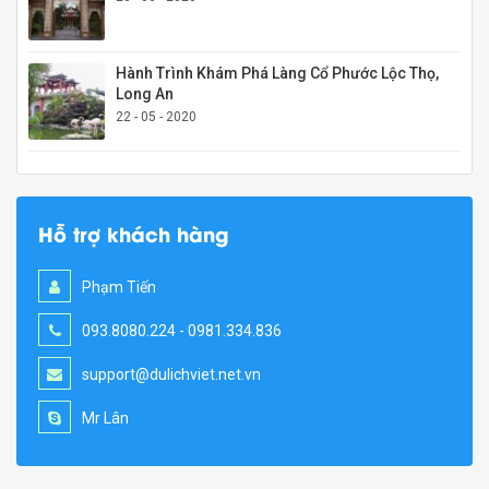
Hành Trình Khám Phá Làng Cổ Phước Lộc Thọ,
Long An
22 - 05 - 2020
Hỗ trợ khách hàng
Phạm Tiến
093.8080.224 - 0981.334.836
support@dulichviet.net.vn
Mr Lân