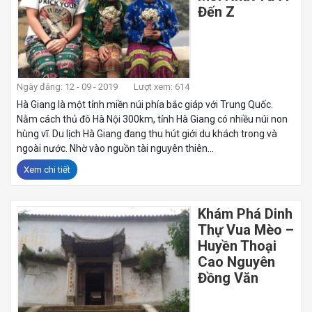
Đến Z
Ngày đăng: 12 - 09 - 2019
Lượt xem: 614
Hà Giang là một tỉnh miền núi phía bắc giáp với Trung Quốc.
Nằm cách thủ đô Hà Nội 300km, tỉnh Hà Giang có nhiều núi non
hùng vĩ. Du lịch Hà Giang đang thu hút giới du khách trong và
ngoài nước. Nhờ vào nguồn tài nguyên thiên...
Xem chi tiết
Khám Phá Dinh
Thự Vua Mèo –
Huyền Thoại
Cao Nguyên
Đồng Văn