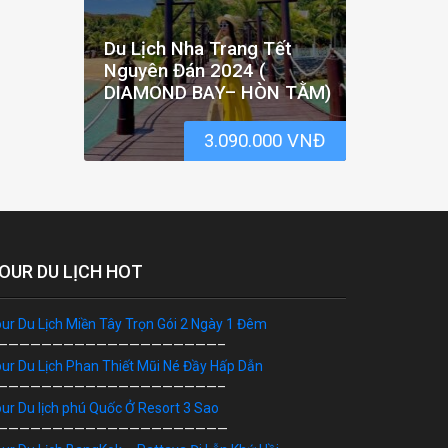
Du Lịch Nha Trang Tết
Nguyên Đán 2024 (
DIAMOND BAY– HÒN TẰM)
3.090.000 VNĐ
OUR DU LỊCH HOT
ur Du Lịch Miền Tây Trọn Gói 2 Ngày 1 Đêm
————————————————————–
ur Du Lịch Phan Thiết Mũi Né Đầy Hấp Dẫn
————————————————————–
ur Du lịch phú Quốc Ở Resort 3 Sao
—————————————————————