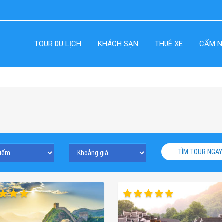
TOUR DU LỊCH
KHÁCH SẠN
THUÊ XE
CẨM N
TÌM TOUR NGAY