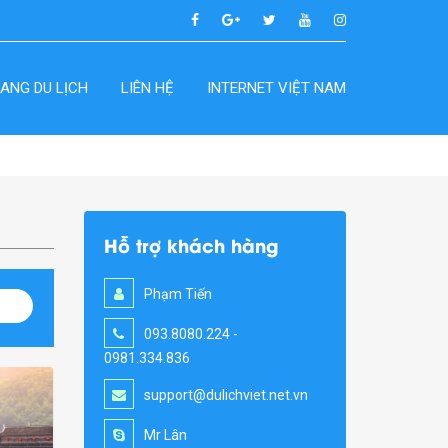
ANG DU LỊCH
LIÊN HỆ
INTERNET VIỆT NAM
Hỗ trợ khách hàng
Phạm Tiến
093.8080.224 -
0981.334.836
support@dulichviet.net.vn
Mr Lân