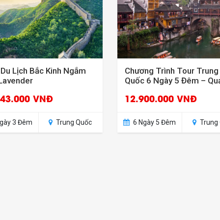
 Du Lịch Bắc Kinh Ngắm
Chương Trình Tour Trung
Lavender
Quốc 6 Ngày 5 Đêm – Qu
Châu – Trương Gia Giới
643.000 VNĐ
12.900.000 VNĐ
gày 3 Đêm
Trung Quốc
6 Ngày 5 Đêm
Trung