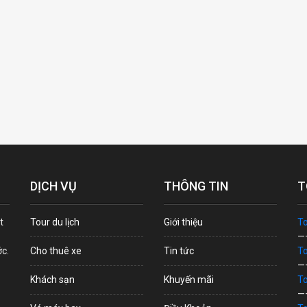
DỊCH VỤ
THÔNG TIN
T
t
Tour du lịch
Giới thiệu
To
—
ớc.
Cho thuê xe
Tin tức
To
—
Khách sạn
Khuyến mãi
To
—