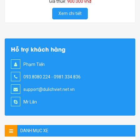
Giá thuê:
900.000 vnđ
Xem chi tiết
Hỗ trợ khách hàng
Phạm Tiến
093.8080.224 - 0981.334.836
support@dulichviet.net.vn
Mr Lân
DANH MỤC XE