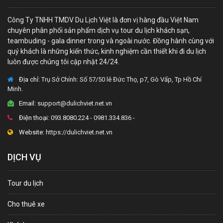
Công Ty TNHH TMDV Du Lịch Việt là đơn vị hàng đầu Việt Nam
chuyên phân phối sản phẩm dịch vụ tour du lịch khách sạn,
teambuding - gala dinner trong và ngoài nước. Đồng hành cùng với
quý khách là những kiến thức, kinh nghiệm cần thiết khi đi du lịch
luôn được chúng tôi cập nhật 24/24.
Địa chỉ:
Trụ Sở Chính: Số 57/50 lê Đức Thọ, p7, Gò Vấp, Tp Hồ Chí
Minh.
Email:
support@dulichviet.net.vn
Điện thoại:
093.8080.224 - 0981.334.836 -
Website:
https://dulichviet.net.vn
DỊCH VỤ
Tour du lịch
Cho thuê xe