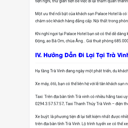
tiện nghi, thư giãn tiện bề việc đi lại thăm quan thàn
Một ưu thế nổi bật của khách sạn Palace Hotel là có 
chăm sóc khách hàng đẳng cấp. Nội thất trong phòng t
Khi nghỉ ngơi tại Palace Hotel bạn sẽ có thể dễ dàn
Động, ao Bà Om, chùa Âng… Giá thuê phòng 685.0
IV. Hướng Dẫn Đi Lại Tại Trà Vin
Hạ tầng Trà Vinh đang ngày một phát triển, du khách c
Xe máy, ôtô, bạn có thể liên hệ với lễ tân khách sạn 
Taxi: Trên địa bàn tỉnh Trà vinh có nhiều hãng taxi uy 
0294.3.57.57.57; Taxi Thanh Thúy Trà Vinh – điện tho
Xe buýt: là phương tiện đi lại tiết kiệm nhất được nh
trên địa bàn tỉnh Trà Vinh. Lộ trình tuyến xe có thể 