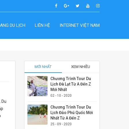
ANG DU LỊCH
LIÊN HỆ
INTERNET VIỆT NAM
MỚI NHẤT
XEM NHIỀU
Chương Trình Tour Du
Lịch Đà Lạt Từ A Đến Z
Mới Nhất
02 - 10 - 2020
. Du
Chương Trình Tour Du
ắp
Lịch Đảo Phú Quốc Mới
o
Nhất Từ A Đến Z
25 - 09 - 2020