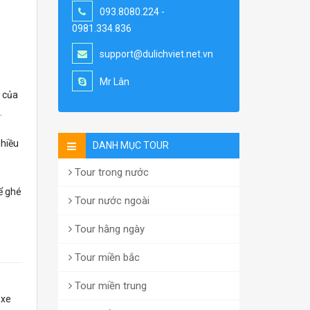
093.8080.224 -
0981.334.836
support@dulichviet.net.vn
Mr Lân
h của
.
nhiều
DANH MỤC TOUR
Tour trong nước
ể ghé
Tour nước ngoài
Tour hằng ngày
Tour miền bắc
Tour miền trung
 xe