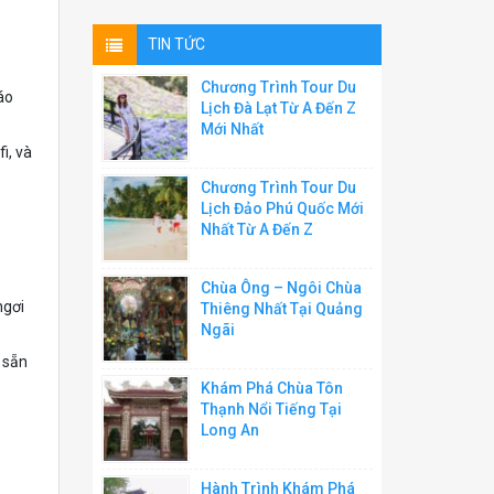
TIN TỨC
Chương Trình Tour Du
áo
Lịch Đà Lạt Từ A Đến Z
Mới Nhất
i, và
Chương Trình Tour Du
Lịch Đảo Phú Quốc Mới
Nhất Từ A Đến Z
Chùa Ông – Ngôi Chùa
ngơi
Thiêng Nhất Tại Quảng
Ngãi
 sẵn
Khám Phá Chùa Tôn
Thạnh Nổi Tiếng Tại
Long An
Hành Trình Khám Phá