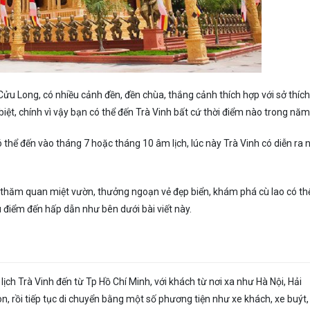
ửu Long, có nhiều cảnh đền, đền chùa, thắng cảnh thích hợp với sở thíc
iệt, chính vì vậy bạn có thể đến Trà Vinh bất cứ thời điểm nào trong năm
 thể đến vào tháng 7 hoặc tháng 10 âm lịch, lúc này Trà Vinh có diễn ra 
 thăm quan miệt vườn, thưởng ngoạn vẻ đẹp biển, khám phá cù lao có th
u điểm đến hấp dẫn như bên dưới bài viết này.
ch Trà Vinh đến từ Tp Hồ Chí Minh, với khách từ nơi xa như Hà Nội, Hải
 rồi tiếp tục di chuyển bằng một số phương tiện như xe khách, xe buýt,