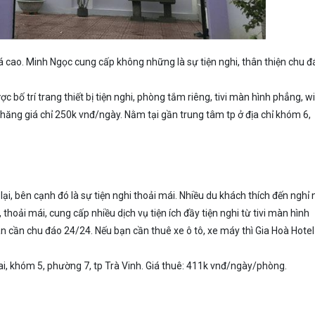
 cao. Minh Ngọc cung cấp không những là sự tiện nghi, thân thiện chu đ
 bố trí trang thiết bị tiện nghi, phòng tắm riêng, tivi màn hình phẳng, wif
chăng giá chỉ 250k vnđ/ngày. Nằm tại gần trung tâm tp ở địa chỉ khóm 6,
i lại, bên cạnh đó là sự tiện nghi thoải mái. Nhiều du khách thích đến nghỉ 
 thoải mái, cung cấp nhiều dịch vụ tiện ích đầy tiện nghi từ tivi màn hình
ân cần chu đáo 24/24. Nếu bạn cần thuê xe ô tô, xe máy thì Gia Hoà Hotel
ai, khóm 5, phường 7, tp Trà Vinh. Giá thuê: 411k vnđ/ngày/phòng.