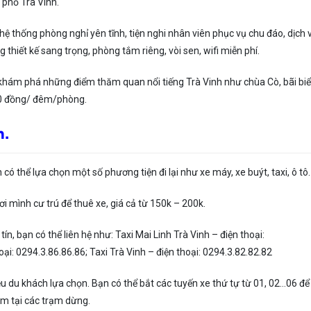
h phố Trà Vinh.
hệ thống phòng nghỉ yên tĩnh, tiện nghi nhân viên phục vụ chu đáo, dịch 
hiết kế sang trọng, phòng tắm riêng, vòi sen, wifi miễn phí.
g khám phá những điểm thăm quan nổi tiếng Trà Vinh như chùa Cò, bãi bi
00 đồng/ đêm/phòng.
h.
ó thể lựa chọn một số phương tiện đi lại như xe máy, xe buýt, taxi, ô tô.
nơi mình cư trú để thuê xe, giá cả từ 150k – 200k.
tín, bạn có thể liên hệ như: Taxi Mai Linh Trà Vinh – điện thoại:
ại: 0294.3.86.86.86; Taxi Trà Vinh – điện thoại: 0294.3.82.82.82
iều du khách lựa chọn. Bạn có thể bắt các tuyến xe thứ tự từ 01, 02…06 để đ
xem tại các trạm dừng.