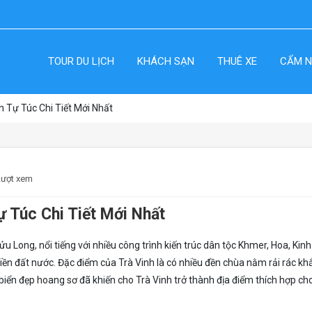
TOUR DU LỊCH
KHÁCH SẠN
THUÊ XE
CẨM N
h Tự Túc Chi Tiết Mới Nhất
Lượt xem
ự Túc Chi Tiết Mới Nhất
 Long, nổi tiếng với nhiều công trình kiến trúc dân tộc Khmer, Hoa, Kinh
iền đất nước. Đặc điểm của Trà Vinh là có nhiều đền chùa nằm rải rác kh
i biển đẹp hoang sơ đã khiến cho Trà Vinh trở thành địa điểm thích hợp ch