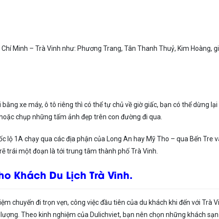
Hồ Chí Minh – Trà Vinh như: Phương Trang, Tân Thanh Thuỷ, Kim Hoàng, g
bằng xe máy, ô tô riêng thì có thể tự chủ về giờ giấc, bạn có thể dừng lại
 hoặc chụp những tấm ảnh đẹp trên con đường đi qua.
quốc lộ 1A chạy qua các địa phận của Long An hay Mỹ Tho – qua Bến Tre v
rẽ trái một đoạn là tới trung tâm thành phố Trà Vinh.
ho Khách Du Lịch Trà Vinh.
hiệm chuyến đi trọn vẹn, công việc đầu tiên của du khách khi đến với Trà V
g lượng. Theo kinh nghiệm của Dulichviet, bạn nên chọn những khách sạn