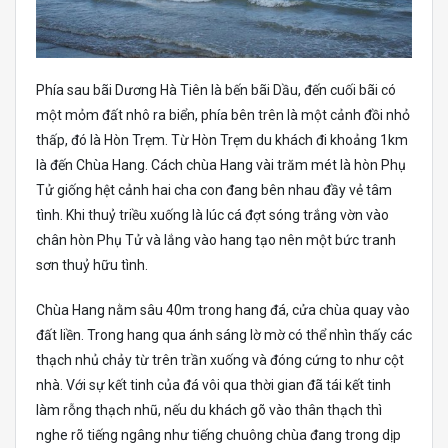
Phía sau bãi Dương Hà Tiên là bến bãi Dầu, đến cuối bãi có
một mỏm đất nhô ra biển, phía bên trên là một cảnh đồi nhỏ
thấp, đó là Hòn Trẹm. Từ Hòn Trẹm du khách đi khoảng 1km
là đến Chùa Hang. Cách chùa Hang vài trăm mét là hòn Phụ
Tử giống hệt cảnh hai cha con đang bên nhau đầy vẻ tâm
tình. Khi thuỷ triều xuống là lúc cá đợt sóng trắng vờn vào
chân hòn Phụ Tử và lắng vào hang tạo nên một bức tranh
sơn thuỷ hữu tình.
Chùa Hang nằm sâu 40m trong hang đá, cửa chùa quay vào
đất liền. Trong hang qua ánh sáng lờ mờ có thể nhìn thấy các
thạch nhủ chảy từ trên trần xuống và đóng cứng to như cột
nhà. Với sự kết tinh của đá vôi qua thời gian đã tái kết tinh
làm rỗng thạch nhũ, nếu du khách gõ vào thân thạch thì
nghe rõ tiếng ngâng như tiếng chuông chùa đang trong dịp