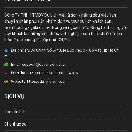
Công Ty TNHH TMDV Du Lịch Việt là đơn vị hàng đầu Việt Nam
chuyên phân phối sản phẩm dịch vụ tour du lịch khách sạn,
teambuding - gala dinner trong và ngoài nước. Đồng hành cùng với
quý khách là những kiến thức, kinh nghiệm cần thiết khi đi du lịch
luôn được chúng tôi cập nhật 24/24.
Địa chỉ:
Trụ Sở Chính: Số 57/50 lê Đức Thọ, p7, Gò Vấp, Tp Hồ Chí
Minh.
Email:
support@dulichviet.net.vn
Điện thoại:
093.8080.224 - 0981.334.836 -
Website:
https://dulichviet.net.vn
DỊCH VỤ
Tour du lịch
Cho thuê xe