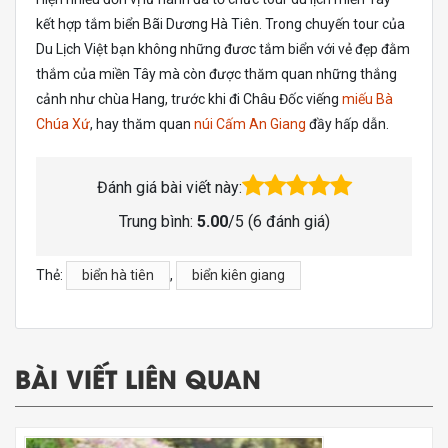
kết hợp tắm biển Bãi Dương Hà Tiên. Trong chuyến tour của
Du Lịch Việt bạn không những đươc tắm biển với vẻ đẹp đằm
thắm của miền Tây mà còn được thăm quan những thắng
cảnh như chùa Hang, trước khi đi Châu Đốc viếng
miếu Bà
Chúa Xứ
, hay thăm quan
núi Cấm An Giang
đầy hấp dẫn.
Đánh giá bài viết này:
Trung bình:
5.00
/5 (
6
đánh giá)
Thẻ:
biển hà tiên
,
biển kiên giang
BÀI VIẾT LIÊN QUAN