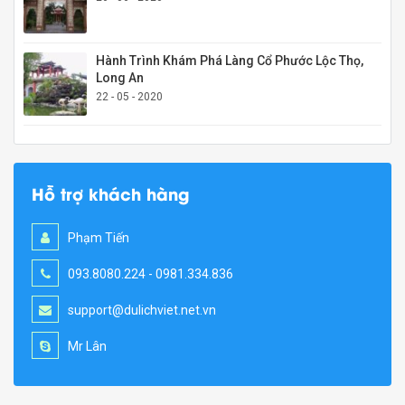
Hành Trình Khám Phá Làng Cổ Phước Lộc Thọ,
Long An
22 - 05 - 2020
Hỗ trợ khách hàng
Phạm Tiến
093.8080.224 - 0981.334.836
support@dulichviet.net.vn
Mr Lân