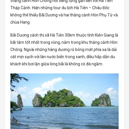
thắng cảnh Hòn Chông nổi tiếng từng gắn liền với Hà Tiên
Thập Cảnh. Hiện những tour du lịch Hà Tiên – Châu Đốc
không thể thiếu Bãi Dương và hai thắng cảnh Hòn Phụ Tử và
chùa Hang.
Bãi Dương cách thị xã Hà Tiên 30km thuộc tỉnh Kiên Giang là
bãi tắm tốt nhất trong vùng, nằm trong khu thắng cảnh Hòn
Chông. Ngoài những hàng dương rũ bóng mát phía xa là dải
cát mịn sạch với làn nước biển trong xanh, điều hấp dẫn du
khách khi bơi lặn giữa lòng bãi là không có đá ngầm.