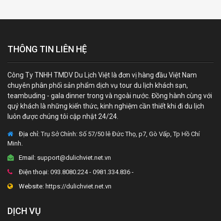
THÔNG TIN LIÊN HỆ
Công Ty TNHH TMDV Du Lịch Việt là đơn vị hàng đầu Việt Nam
chuyên phân phối sản phẩm dịch vụ tour du lịch khách sạn,
teambuding - gala dinner trong và ngoài nước. Đồng hành cùng với
quý khách là những kiến thức, kinh nghiệm cần thiết khi đi du lịch
luôn được chúng tôi cập nhật 24/24.
Địa chỉ:
Trụ Sở Chính: Số 57/50 lê Đức Thọ, p7, Gò Vấp, Tp Hồ Chí
Minh.
Email:
support@dulichviet.net.vn
Điện thoại:
093.8080.224 - 0981.334.836 -
Website:
https://dulichviet.net.vn
DỊCH VỤ