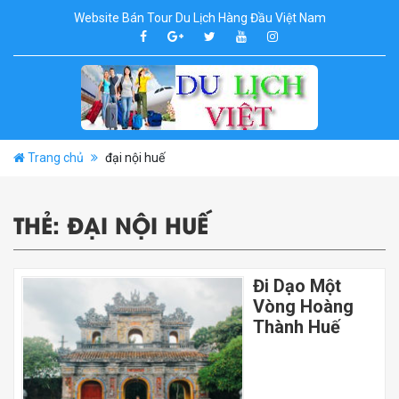
Website Bán Tour Du Lịch Hàng Đầu Việt Nam
Trang chủ
đại nội huế
THẺ:
ĐẠI NỘI HUẾ
Đi Dạo Một
Vòng Hoàng
Thành Huế