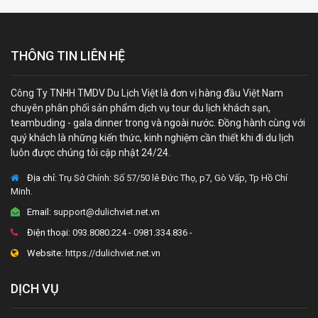
THÔNG TIN LIÊN HỆ
Công Ty TNHH TMDV Du Lịch Việt là đơn vị hàng đầu Việt Nam
chuyên phân phối sản phẩm dịch vụ tour du lịch khách sạn,
teambuding - gala dinner trong và ngoài nước. Đồng hành cùng với
quý khách là những kiến thức, kinh nghiệm cần thiết khi đi du lịch
luôn được chúng tôi cập nhật 24/24.
Địa chỉ:
Trụ Sở Chính: Số 57/50 lê Đức Thọ, p7, Gò Vấp, Tp Hồ Chí
Minh.
Email:
support@dulichviet.net.vn
Điện thoại:
093.8080.224 - 0981.334.836 -
Website:
https://dulichviet.net.vn
DỊCH VỤ