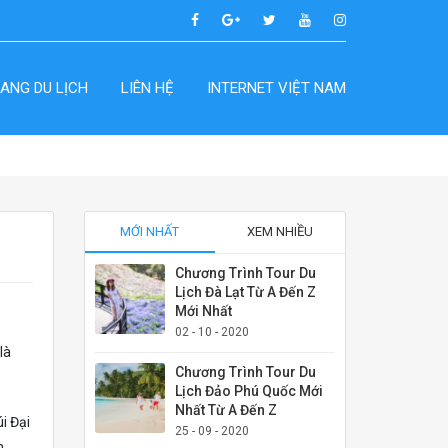
ANG DU LỊCH
LIÊN HỆ
INTERNET VIỆT NAM
MỚI NHẤT
XEM NHIỀU
Chương Trình Tour Du
Lịch Đà Lạt Từ A Đến Z
Mới Nhất
02 - 10 - 2020
là
Chương Trình Tour Du
Lịch Đảo Phú Quốc Mới
Nhất Từ A Đến Z
i Đại
25 - 09 - 2020
m