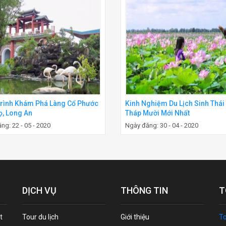
rình Khám Phá Làng Cổ Phước
Kinh Nghiệm Du Lịch Sinh Thái
ọ, Long An
Tháp Mười Mới Nhất
ng: 22 - 05 - 2020
Ngày đăng: 30 - 04 - 2020
DỊCH VỤ
THÔNG TIN
T
t
Tour du lịch
Giới thiệu
To