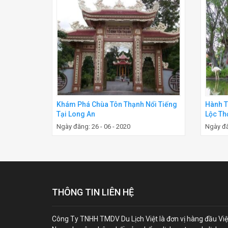
Khám Phá Chùa Tôn Thạnh Nổi Tiếng
Hành T
Tại Long An
Lộc Th
Ngày đăng: 26 - 06 - 2020
Ngày đă
THÔNG TIN LIÊN HỆ
Công Ty TNHH TMDV Du Lịch Việt là đơn vị hàng đầu Việ