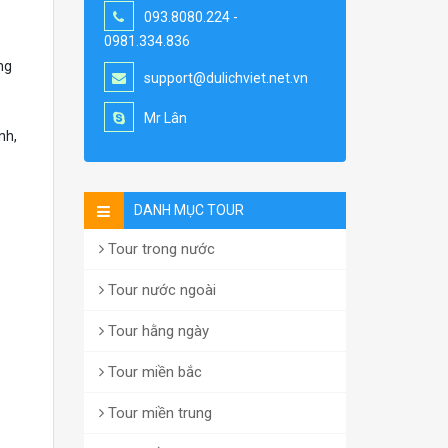
093.8080.224 -
0981.334.836
ng
support@dulichviet.net.vn
Mr Lân
nh,
DANH MỤC TOUR
Tour trong nước
Tour nước ngoài
Tour hằng ngày
Tour miền bắc
Tour miền trung