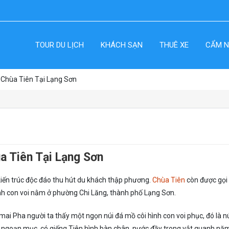
TOUR DU LỊCH
KHÁCH SẠN
THUÊ XE
CẨM N
 Chùa Tiên Tại Lạng Sơn
a Tiên Tại Lạng Sơn
iến trúc độc đáo thu hút du khách thập phương.
Chùa Tiên
còn được gọi 
ình con voi nằm ở phường Chi Lăng, thành phố Lạng Sơn.
ai Pha người ta thấy một ngọn núi đá mồ côi hình con voi phục, đó là nú
n ngoạn mục, có giếng Tiên hình bàn chân, nước đầy trong vắt quanh nă