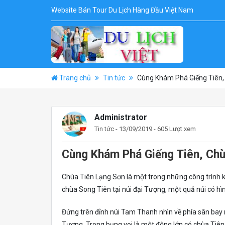
Website Bán Tour Du Lịch Hàng Đầu Việt Nam
Trang chủ
Tin tức
Cùng Khám Phá Giếng Tiên,
Administrator
Tin tức
- 13/09/2019 - 605 Lượt xem
Cùng Khám Phá Giếng Tiên, Chù
Chùa Tiên Lạng Sơn là một trong những công trình k
chùa Song Tiên tại núi đại Tượng, một quả núi có h
Đứng trên đỉnh núi Tam Thanh nhìn về phía sân bay m
Tượng. Trong bụng voi là một động lớn có chùa Tiê