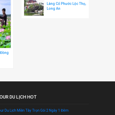
Làng Cổ Phước Lộc Thọ,
Long An
 Đồng
OUR DU LỊCH HOT
ur Du Lịch Miền Tây Trọn Gói 2 Ngày 1 Đêm