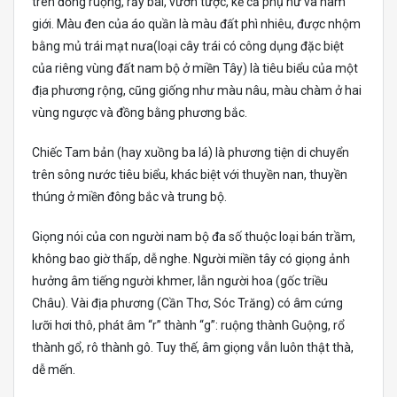
trên đồng ruộng, rẫy bái, vườn tược, kể cả phụ nữ và nam
giới. Màu đen của áo quần là màu đất phì nhiêu, được nhộm
bằng mủ trái mạt nưa(loại cây trái có công dụng đặc biệt
của riêng vùng đất nam bộ ở miền Tây) là tiêu biểu của một
địa phương rộng, cũng giống như màu nâu, màu chàm ở hai
vùng ngược và đồng bằng phương bắc.
Chiếc Tam bản (hay xuồng ba lá) là phương tiện di chuyển
trên sông nước tiêu biểu, khác biệt với thuyền nan, thuyền
thúng ở miền đông bắc và trung bộ.
Giọng nói của con người nam bộ đa số thuộc loại bán trầm,
không bao giờ thấp, dễ nghe. Người miền tây có giọng ảnh
hưởng âm tiếng người khmer, lẫn người hoa (gốc triều
Châu). Vài địa phương (Cần Thơ, Sóc Trăng) có âm cứng
lưỡi hơi thô, phát âm “r” thành “g”: ruộng thành Guộng, rổ
thành gổ, rô thành gô. Tuy thế, âm giọng vẫn luôn thật thà,
dễ mến.