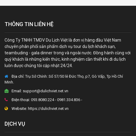
THÔNG TIN LIÊN HỆ
Công Ty TNHH TMDV Du Lịch Việt là đơn vị hàng đầu Việt Nam
chuyên phân phối sản phẩm dịch vụ tour du lịch khách sạn,
teambuding - gala dinner trong và ngoài nước. Đồng hành cùng với
quý khách là những kiến thức, kinh nghiệm cần thiết khi đi du lịch
luôn được chúng tôi cập nhật 24/24.
Địa chỉ:
Trụ Sở Chính: Số 57/50 lê Đức Thọ, p7, Gò Vấp, Tp Hồ Chí
Minh.
Email:
support@dulichviet.net.vn
Điện thoại:
093.8080.224 - 0981.334.836 -
Website:
https://dulichviet.net.vn
DỊCH VỤ