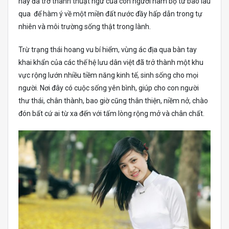
này đã trở thành thuật ngữ của con người nam bộ từ bao lâu
qua để hàm ý về một miền đất nước đầy hấp dẫn trong tự
nhiên và môi trường sống thật trong lành.
Trừ trạng thái hoang vu bí hiểm, vùng ác địa qua bàn tay
khai khẩn của các thế hệ lưu dân việt đã trở thành một khu
vực rộng lướn nhiều tiềm năng kinh tế, sinh sống cho mọi
người. Nơi đây có cuộc sống yên bình, giúp cho con người
thư thái, chân thành, bao giờ cũng thân thiện, niềm nở, chào
đón bất cứ ai từ xa đến với tấm lòng rộng mở và chân chất.