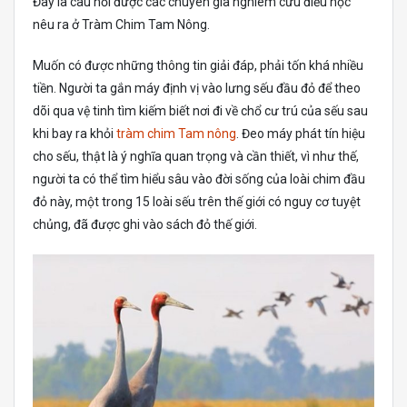
Đây là câu hỏi được các chuyên gia nghiêm cứu điểu học
nêu ra ở Tràm Chim Tam Nông.
Muốn có được những thông tin giải đáp, phải tốn khá nhiều
tiền. Người ta gắn máy định vị vào lưng sếu đầu đỏ để theo
dõi qua vệ tinh tìm kiếm biết nơi đi về chổ cư trú của sếu sau
khi bay ra khỏi
tràm chim Tam nông
. Đeo máy phát tín hiệu
cho sếu, thật là ý nghĩa quan trọng và cần thiết, vì như thế,
người ta có thể tìm hiểu sâu vào đời sống của loài chim đầu
đỏ này, một trong 15 loài sếu trên thế giới có nguy cơ tuyệt
chủng, đã được ghi vào sách đỏ thế giới.