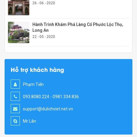
26 - 06 - 2020
Hành Trình Khám Phá Làng Cổ Phước Lộc Thọ,
Long An
22 - 05 - 2020
Hỗ trợ khách hàng
Phạm Tiến
093.8080.224 - 0981.334.836
support@dulichviet.net.vn
Mr Lân