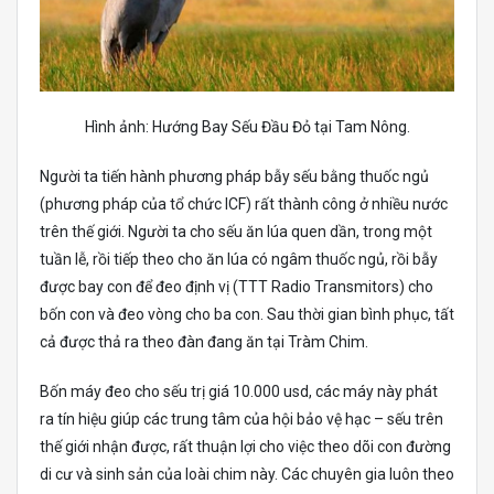
Hình ảnh: Hướng Bay Sếu Đầu Đỏ tại Tam Nông.
Người ta tiến hành phương pháp bẫy sếu bằng thuốc ngủ
(phương pháp của tổ chức ICF) rất thành công ở nhiều nước
trên thế giới. Người ta cho sếu ăn lúa quen dần, trong một
tuần lễ, rồi tiếp theo cho ăn lúa có ngâm thuốc ngủ, rồi bẫy
được bay con để đeo định vị (TTT Radio Transmitors) cho
bốn con và đeo vòng cho ba con. Sau thời gian bình phục, tất
cả được thả ra theo đàn đang ăn tại Tràm Chim.
Bốn máy đeo cho sếu trị giá 10.000 usd, các máy này phát
ra tín hiệu giúp các trung tâm của hội bảo vệ hạc – sếu trên
thế giới nhận được, rất thuận lợi cho việc theo dõi con đường
di cư và sinh sản của loài chim này. Các chuyên gia luôn theo