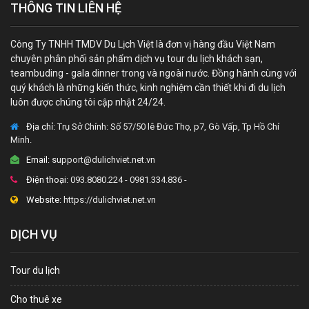
THÔNG TIN LIÊN HỆ
Công Ty TNHH TMDV Du Lịch Việt là đơn vị hàng đầu Việt Nam
chuyên phân phối sản phẩm dịch vụ tour du lịch khách sạn,
teambuding - gala dinner trong và ngoài nước. Đồng hành cùng với
quý khách là những kiến thức, kinh nghiệm cần thiết khi đi du lịch
luôn được chúng tôi cập nhật 24/24.
Địa chỉ:
Trụ Sở Chính: Số 57/50 lê Đức Thọ, p7, Gò Vấp, Tp Hồ Chí
Minh.
Email:
support@dulichviet.net.vn
Điện thoại:
093.8080.224 - 0981.334.836 -
Website:
https://dulichviet.net.vn
DỊCH VỤ
Tour du lịch
Cho thuê xe