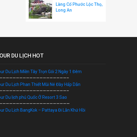
Làng Cổ Phước Lộc Thọ,
Long An
OUR DU LỊCH HOT
ur Du Lịch Miền Tây Trọn Gói 2 Ngày 1 Đêm
————————————————————–
ur Du Lịch Phan Thiết Mũi Né Đầy Hấp Dẫn
————————————————————–
ur Du lịch phú Quốc Ở Resort 3 Sao
—————————————————————
ur Du Lịch BangKok – Pattaya Đi Lẫn Khứ Hồi