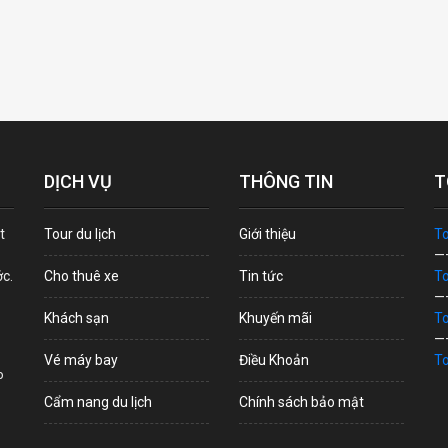
DỊCH VỤ
THÔNG TIN
T
t
Tour du lịch
Giới thiệu
To
—
ớc.
Cho thuê xe
Tin tức
To
—
Khách sạn
Khuyến mãi
To
—
Vé máy bay
Điều Khoản
To
p
Cẩm nang du lịch
Chính sách bảo mật