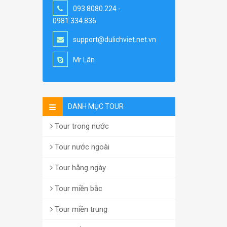
093.8080.224 -
0981.334.836
support@dulichviet.net.vn
Mr Lân
DANH MỤC TOUR
Tour trong nước
Tour nước ngoài
Tour hằng ngày
Tour miền bắc
Tour miền trung