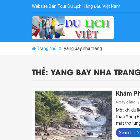
Website Bán Tour Du Lịch Hàng Đầu Việt Nam
Trang chủ
yang bay nha trang
THẺ:
YANG BAY NHA TRAN
Khám Ph
Ngày đăng: 25
Một khi du l
thác Yang Ba
mặt trời lung
Xem chi tiết