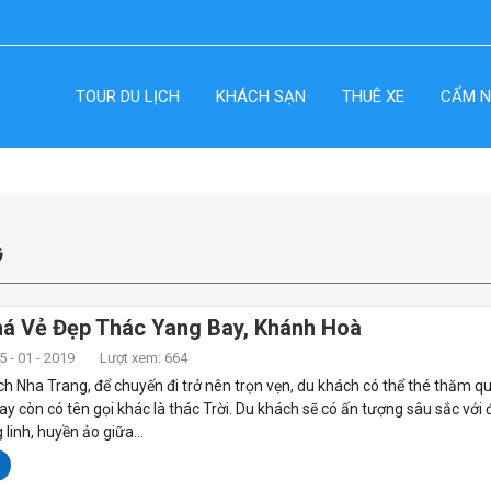
TOUR DU LỊCH
KHÁCH SẠN
THUÊ XE
CẨM N
G
á Vẻ Đẹp Thác Yang Bay, Khánh Hoà
 - 01 - 2019
Lượt xem: 664
ịch Nha Trang, để chuyến đi trở nên trọn vẹn, du khách có thể thé thăm q
y còn có tên gọi khác là thác Trời. Du khách sẽ có ấn tượng sâu sắc với 
 linh, huyền ảo giữa...