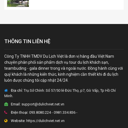
THÔNG TIN LIÊN HỆ
Công Ty TNHH TMDV Du Lịch Việt là đơn vị hàng đầu Việt Nam
chuyên phân phối sản phẩm dịch vụ tour du lịch khách sạn,
teambuding - gala dinner trong và ngoài nước. Đồng hành cùng với
quý khách là những kiến thức, kinh nghiệm cần thiết khi đi du lịch
luôn được chúng tôi cập nhật 24/24.
Địa chỉ:
Trụ Sở Chính: Số 57/50 lê Đức Thọ, p7, Gò Vấp, Tp Hồ Chí
Minh.
Email:
support@dulichviet.net.vn
Điện thoại:
093.8080.224 - 0981.334.836 -
Website:
https://dulichviet.net.vn