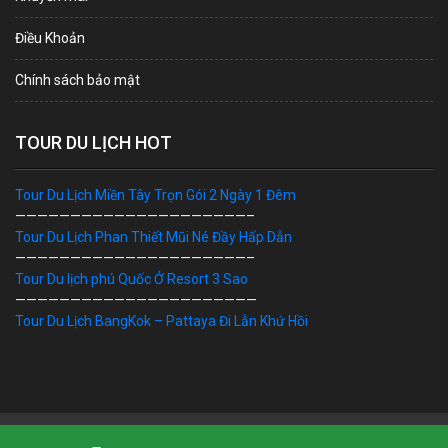
Điều Khoản
Chính sách bảo mật
TOUR DU LỊCH HOT
Tour Du Lịch Miền Tây Trọn Gói 2 Ngày 1 Đêm
—————————————————————–
Tour Du Lịch Phan Thiết Mũi Né Đầy Hấp Dẫn
—————————————————————–
Tour Du lịch phú Quốc Ở Resort 3 Sao
——————————————————————
Tour Du Lịch BangKok – Pattaya Đi Lẫn Khứ Hồi
Bản Quyền © 2019 DU LỊCH VIỆT. Ghi rõ nguồn "dulichviet.Net.vn"