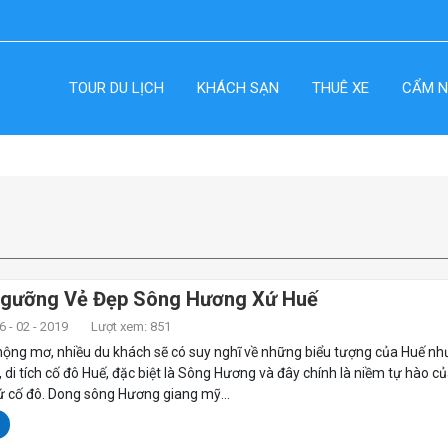
TOUR DU LỊCH
KHÁCH SẠN
THUÊ XE
CẨM N
gưỡng Vẻ Đẹp Sông Hương Xứ Huế
 - 02 - 2019
Lượt xem: 851
mộng mơ, nhiều du khách sẽ có suy nghĩ về những biểu tượng của Huế nh
 di tích cố đô Huế, đặc biệt là Sông Hương và đây chính là niềm tự hào c
ứ cố đô. Dong sông Hương giang mỹ...