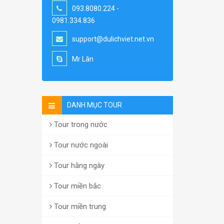
093.8080.224 -
0981.334.836
support@dulichviet.net.vn
Mr Lân
DANH MỤC TOUR
Tour trong nước
Tour nước ngoài
Tour hằng ngày
Tour miền bắc
Tour miền trung