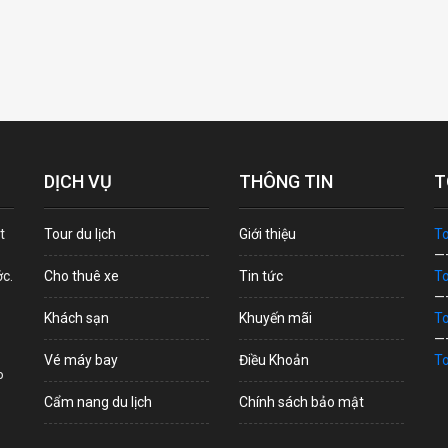
DỊCH VỤ
THÔNG TIN
T
t
Tour du lịch
Giới thiệu
To
—
ớc.
Cho thuê xe
Tin tức
To
—
Khách sạn
Khuyến mãi
To
—
Vé máy bay
Điều Khoản
To
p
Cẩm nang du lịch
Chính sách bảo mật