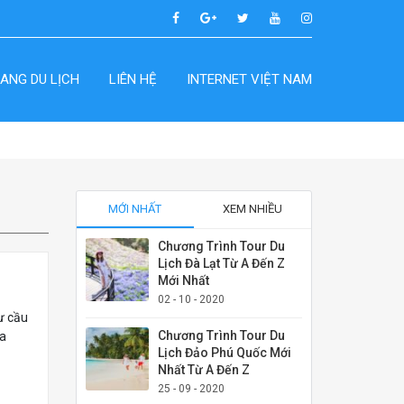
ANG DU LỊCH
LIÊN HỆ
INTERNET VIỆT NAM
MỚI NHẤT
XEM NHIỀU
Chương Trình Tour Du
Lịch Đà Lạt Từ A Đến Z
Mới Nhất
02 - 10 - 2020
ư cầu
Chương Trình Tour Du
ủa
Lịch Đảo Phú Quốc Mới
Nhất Từ A Đến Z
25 - 09 - 2020