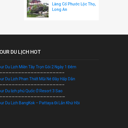
Làng Cổ Phước Lộc Thọ,
Long An
OUR DU LỊCH HOT
ur Du Lịch Miền Tây Trọn Gói 2 Ngày 1 Đêm
————————————————————–
ur Du Lịch Phan Thiết Mũi Né Đầy Hấp Dẫn
————————————————————–
ur Du lịch phú Quốc Ở Resort 3 Sao
—————————————————————
ur Du Lịch BangKok – Pattaya Đi Lẫn Khứ Hồi