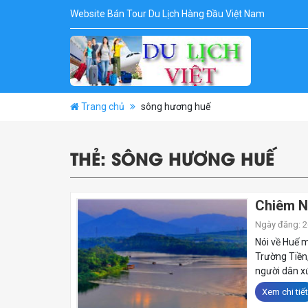
Website Bán Tour Du Lịch Hàng Đầu Việt Nam
Trang chủ
sông hương huế
THẺ:
SÔNG HƯƠNG HUẾ
Chiêm N
Ngày đăng: 26
Nói về Huế 
Trường Tiền,
người dân x
Xem chi tiết