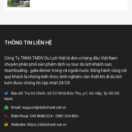
THÔNG TIN LIÊN HỆ
Công Ty TNHH TMDV Du Lịch Việt là đơn vị hàng đầu Việt Nam
chuyên phân phối sản phẩm dịch vụ tour du lịch khách sạn,
teambuding - gala dinner trong và ngoài nước. Đồng hành cùng với
quý khách là những kiến thức, kinh nghiệm cần thiết khi đi du lịch
luôn được chúng tôi cập nhật 24/24.
Địa chỉ:
Trụ Sở Chính: Số 57/50 lê Đức Thọ, p7, Gò Vấp, Tp Hồ Chí
Minh.
Email:
support@dulichviet.net.vn
Điện thoại:
093.8080.224 - 0981.334.836 -
Website:
https://dulichviet.net.vn