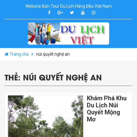
Website Bán Tour Du Lịch Hàng Đầu Việt Nam
Trang chủ
núi quyết nghệ an
THẺ:
NÚI QUYẾT NGHỆ AN
Khám Phá Khu
Du Lịch Núi
Quyết Mộng
Mơ