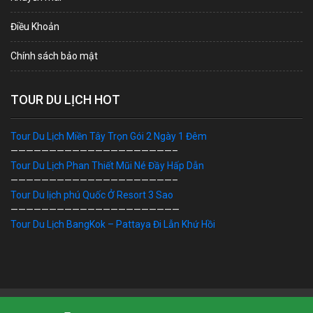
Điều Khoản
Chính sách bảo mật
TOUR DU LỊCH HOT
Tour Du Lịch Miền Tây Trọn Gói 2 Ngày 1 Đêm
—————————————————————–
Tour Du Lịch Phan Thiết Mũi Né Đầy Hấp Dẫn
—————————————————————–
Tour Du lịch phú Quốc Ở Resort 3 Sao
——————————————————————
Tour Du Lịch BangKok – Pattaya Đi Lẫn Khứ Hồi
Bản Quyền © 2019 DU LỊCH VIỆT. Ghi rõ nguồn "dulichviet.Net.vn"