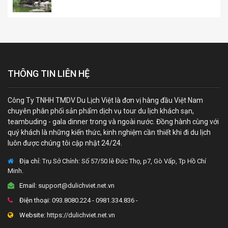
THÔNG TIN LIÊN HỆ
Công Ty TNHH TMDV Du Lịch Việt là đơn vị hàng đầu Việt Nam
chuyên phân phối sản phẩm dịch vụ tour du lịch khách sạn,
teambuding - gala dinner trong và ngoài nước. Đồng hành cùng với
quý khách là những kiến thức, kinh nghiệm cần thiết khi đi du lịch
luôn được chúng tôi cập nhật 24/24.
Địa chỉ:
Trụ Sở Chính: Số 57/50 lê Đức Thọ, p7, Gò Vấp, Tp Hồ Chí
Minh.
Email:
support@dulichviet.net.vn
Điện thoại:
093.8080.224 - 0981.334.836 -
Website:
https://dulichviet.net.vn