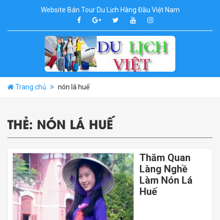
Website Bán Tour Du Lịch Hàng Đầu Việt Nam
Trang chủ
nón lá huế
THẺ:
NÓN LÁ HUẾ
Thăm Quan
Làng Nghề
Làm Nón Lá
Huế