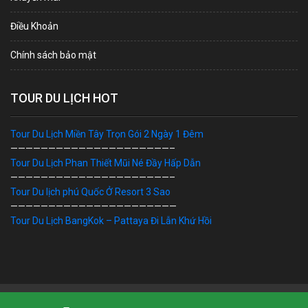
Điều Khoản
Chính sách bảo mật
TOUR DU LỊCH HOT
Tour Du Lịch Miền Tây Trọn Gói 2 Ngày 1 Đêm
—————————————————————–
Tour Du Lịch Phan Thiết Mũi Né Đầy Hấp Dẫn
—————————————————————–
Tour Du lịch phú Quốc Ở Resort 3 Sao
——————————————————————
Tour Du Lịch BangKok – Pattaya Đi Lẫn Khứ Hồi
Bản Quyền © 2019 DU LỊCH VIỆT. Ghi rõ nguồn "dulichviet.Net.vn"