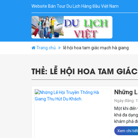
Website Bán Tour Du Lịch Hàng Đầu Việt Nam
Trang chủ
lễ hội hoa tam giác mạch hà giang
THẺ:
LỄ HỘI HOA TAM GIÁ
Những L
Ngày đăng: 16
Một khi đến 
khá đa dạng 
khám phá đối
Xem chi tiết