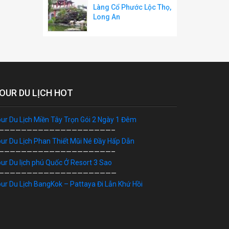
Làng Cổ Phước Lộc Thọ,
Long An
OUR DU LỊCH HOT
ur Du Lịch Miền Tây Trọn Gói 2 Ngày 1 Đêm
————————————————————–
ur Du Lịch Phan Thiết Mũi Né Đầy Hấp Dẫn
————————————————————–
ur Du lịch phú Quốc Ở Resort 3 Sao
—————————————————————
ur Du Lịch BangKok – Pattaya Đi Lẫn Khứ Hồi