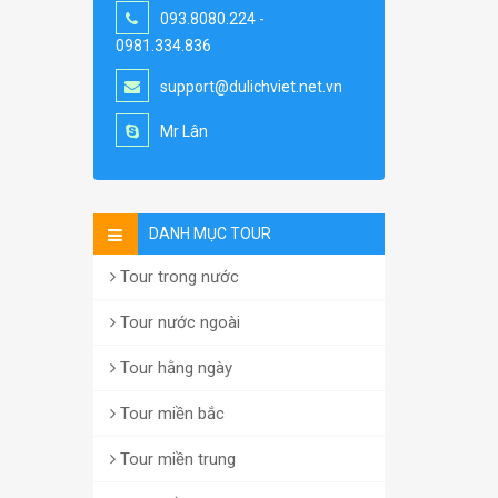
093.8080.224 -
0981.334.836
support@dulichviet.net.vn
Mr Lân
DANH MỤC TOUR
Tour trong nước
Tour nước ngoài
Tour hằng ngày
Tour miền bắc
Tour miền trung