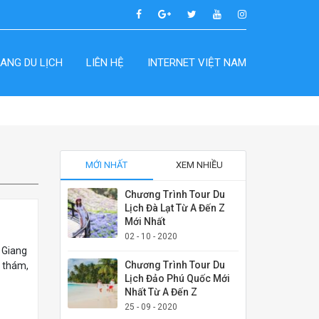
ANG DU LỊCH
LIÊN HỆ
INTERNET VIỆT NAM
MỚI NHẤT
XEM NHIỀU
Chương Trình Tour Du
Lịch Đà Lạt Từ A Đến Z
Mới Nhất
02 - 10 - 2020
à Giang
Chương Trình Tour Du
u thám,
Lịch Đảo Phú Quốc Mới
Nhất Từ A Đến Z
25 - 09 - 2020