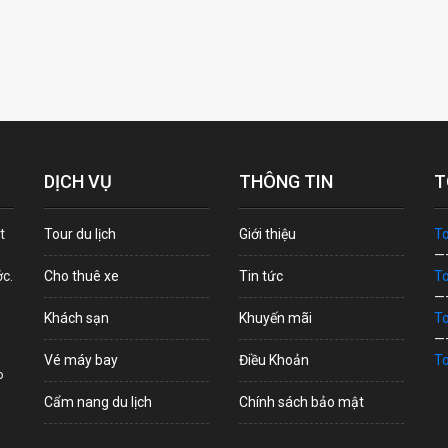
DỊCH VỤ
THÔNG TIN
T
t
Tour du lịch
Giới thiệu
To
—
ớc.
Cho thuê xe
Tin tức
To
—
Khách sạn
Khuyến mãi
To
—
Vé máy bay
Điều Khoản
To
p
Cẩm nang du lịch
Chính sách bảo mật