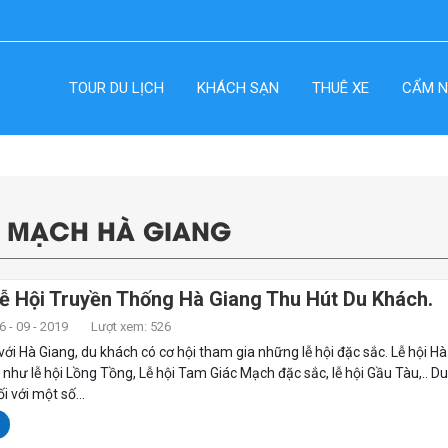
TOUR DU LỊCH
KHÁCH SẠN
THUÊ XE
CẨM N
C MẠCH HÀ GIANG
ễ Hội Truyền Thống Hà Giang Thu Hút Du Khách.
 - 09 - 2019
Lượt xem: 526
với Hà Giang, du khách có cơ hội tham gia những lễ hội đặc sắc. Lễ hội H
như lễ hội Lồng Tồng, Lễ hội Tam Giác Mạch đặc sắc, lễ hội Gầu Tàu,.. D
 với một số...