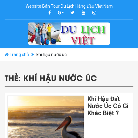
Website Bán Tour Du Lịch Hàng Đầu Việt Nam
Trang chủ
khí hậu nước úc
THẺ:
KHÍ HẬU NƯỚC ÚC
Khí Hậu Đất
Nước Úc Có Gì
Khác Biệt ?