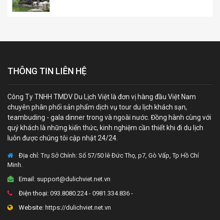
THÔNG TIN LIÊN HỆ
Công Ty TNHH TMDV Du Lịch Việt là đơn vị hàng đầu Việt Nam
chuyên phân phối sản phẩm dịch vụ tour du lịch khách sạn,
teambuding - gala dinner trong và ngoài nước. Đồng hành cùng với
quý khách là những kiến thức, kinh nghiệm cần thiết khi đi du lịch
luôn được chúng tôi cập nhật 24/24.
Địa chỉ:
Trụ Sở Chính: Số 57/50 lê Đức Thọ, p7, Gò Vấp, Tp Hồ Chí
Minh.
Email:
support@dulichviet.net.vn
Điện thoại:
093.8080.224 - 0981.334.836 -
Website:
https://dulichviet.net.vn