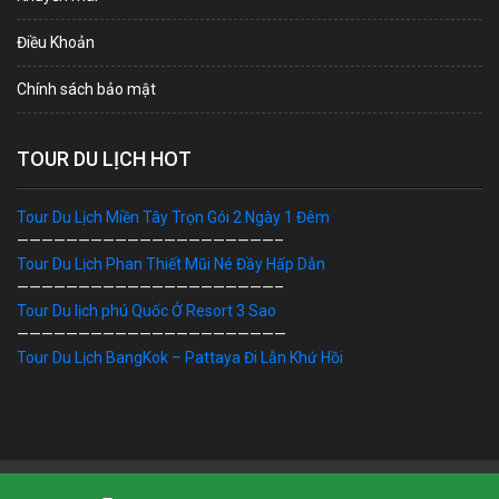
Điều Khoản
Chính sách bảo mật
TOUR DU LỊCH HOT
Tour Du Lịch Miền Tây Trọn Gói 2 Ngày 1 Đêm
—————————————————————–
Tour Du Lịch Phan Thiết Mũi Né Đầy Hấp Dẫn
—————————————————————–
Tour Du lịch phú Quốc Ở Resort 3 Sao
——————————————————————
Tour Du Lịch BangKok – Pattaya Đi Lẫn Khứ Hồi
Bản Quyền © 2019 DU LỊCH VIỆT. Ghi rõ nguồn "dulichviet.Net.vn"