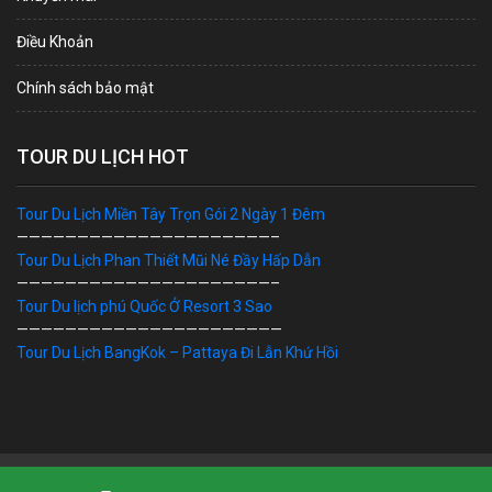
Điều Khoản
Chính sách bảo mật
TOUR DU LỊCH HOT
Tour Du Lịch Miền Tây Trọn Gói 2 Ngày 1 Đêm
—————————————————————–
Tour Du Lịch Phan Thiết Mũi Né Đầy Hấp Dẫn
—————————————————————–
Tour Du lịch phú Quốc Ở Resort 3 Sao
——————————————————————
Tour Du Lịch BangKok – Pattaya Đi Lẫn Khứ Hồi
Bản Quyền © 2019 DU LỊCH VIỆT. Ghi rõ nguồn "dulichviet.Net.vn"