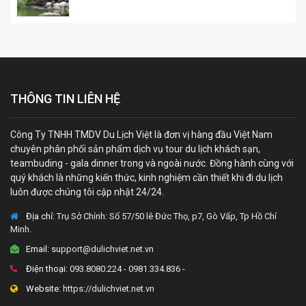
THÔNG TIN LIÊN HỆ
Công Ty TNHH TMDV Du Lịch Việt là đơn vị hàng đầu Việt Nam
chuyên phân phối sản phẩm dịch vụ tour du lịch khách sạn,
teambuding - gala dinner trong và ngoài nước. Đồng hành cùng với
quý khách là những kiến thức, kinh nghiệm cần thiết khi đi du lịch
luôn được chúng tôi cập nhật 24/24.
Địa chỉ:
Trụ Sở Chính: Số 57/50 lê Đức Thọ, p7, Gò Vấp, Tp Hồ Chí
Minh.
Email:
support@dulichviet.net.vn
Điện thoại:
093.8080.224 - 0981.334.836 -
Website:
https://dulichviet.net.vn