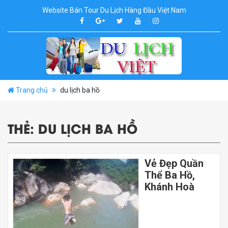
Website Bán Tour Du Lịch Hàng Đầu Việt Nam
Trang chủ
du lịch ba hồ
THẺ:
DU LỊCH BA HỒ
Vẻ Đẹp Quần
Thể Ba Hồ,
Khánh Hoà