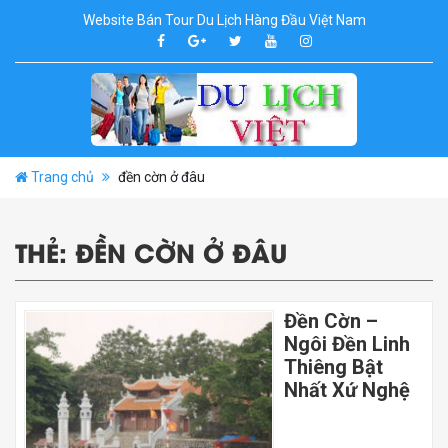
Website Bán Tour Du Lịch Hàng Đầu Việt Nam
Trang chủ
đền cờn ở đâu
THẺ:
ĐỀN CỜN Ở ĐÂU
Đền Cờn –
Ngôi Đền Linh
Thiêng Bật
Nhất Xứ Nghệ