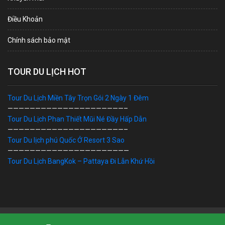
Điều Khoản
Chính sách bảo mật
TOUR DU LỊCH HOT
Tour Du Lịch Miền Tây Trọn Gói 2 Ngày 1 Đêm
—————————————————————–
Tour Du Lịch Phan Thiết Mũi Né Đầy Hấp Dẫn
—————————————————————–
Tour Du lịch phú Quốc Ở Resort 3 Sao
——————————————————————
Tour Du Lịch BangKok – Pattaya Đi Lẫn Khứ Hồi
Bản Quyền © 2019 DU LỊCH VIỆT. Ghi rõ nguồn "dulichviet.Net.vn"