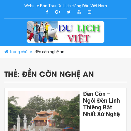
Website Bán Tour Du Lịch Hàng Đầu Việt Nam
Trang chủ
đền cờn nghệ an
THẺ:
ĐỀN CỜN NGHỆ AN
Đền Cờn –
Ngôi Đền Linh
Thiêng Bật
Nhất Xứ Nghệ