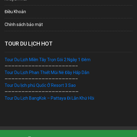
Điều Khoản
Chính sách bảo mật
TOUR DU LỊCH HOT
Tour Du Lịch Miền Tây Trọn Gói 2 Ngày 1 Đêm
—————————————————————–
Tour Du Lịch Phan Thiết Mũi Né Đầy Hấp Dẫn
—————————————————————–
Tour Du lịch phú Quốc Ở Resort 3 Sao
——————————————————————
Tour Du Lịch BangKok – Pattaya Đi Lẫn Khứ Hồi
Bản Quyền © 2019 DU LỊCH VIỆT. Ghi rõ nguồn "dulichviet.Net.vn"