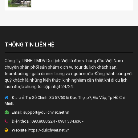
THÔNG TIN LIÊN HỆ
Công Ty TNHH TMDV Du Lịch Việt là đơn vị hàng đầu Việt Nam
chuyên phân phối sản phẩm dịch vụ tour du lịch khách sạn,
teambuding - gala dinner trong và ngoài nước. Đồng hành cùng với
quý khách là những kiến thức, kinh nghiệm cần thiết khi đi du lịch
luôn được chúng tôi cập nhật 24/24.
Địa chỉ:
Trụ Sở Chính: Số 57/50 lê Đức Thọ, p7, Gò Vấp, Tp Hồ Chí
Minh.
Email:
support@dulichviet.net.vn
Điện thoại:
093.8080.224 - 0981.334.836 -
Website:
https://dulichviet.net.vn