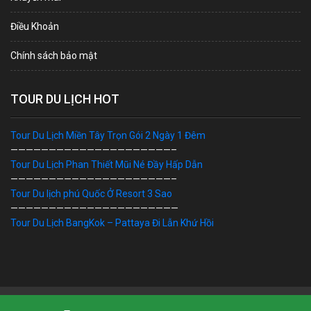
Điều Khoản
Chính sách bảo mật
TOUR DU LỊCH HOT
Tour Du Lịch Miền Tây Trọn Gói 2 Ngày 1 Đêm
—————————————————————–
Tour Du Lịch Phan Thiết Mũi Né Đầy Hấp Dẫn
—————————————————————–
Tour Du lịch phú Quốc Ở Resort 3 Sao
——————————————————————
Tour Du Lịch BangKok – Pattaya Đi Lẫn Khứ Hồi
Bản Quyền © 2019 DU LỊCH VIỆT. Ghi rõ nguồn "dulichviet.Net.vn"