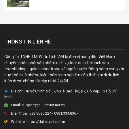
THÔNG TIN LIÊN HỆ
Công Ty TNHH TMDV Du Lịch Việt là đơn vị hàng đầu Việt Nam
chuyên phân phối sản phẩm dịch vụ tour du lịch khách sạn,
teambuding - gala dinner trong và ngoài nước. Đồng hành cùng với
quý khách là những kiến thức, kinh nghiệm cần thiết khi đi du lịch
luôn được chúng tôi cập nhật 24/24.
Địa chỉ:
Trụ Sở Chính: Số 57/50 lê Đức Thọ, p7, Gò Vấp, Tp Hồ Chí
Minh.
Email:
support@dulichviet.net.vn
Điện thoại:
093.8080.224 - 0981.334.836 -
Website:
https://dulichviet.net.vn