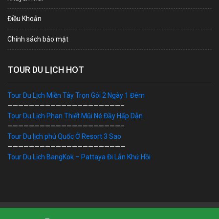
Điều Khoản
Chính sách bảo mật
TOUR DU LỊCH HOT
Tour Du Lịch Miền Tây Trọn Gói 2 Ngày 1 Đêm
—————————————————————–
Tour Du Lịch Phan Thiết Mũi Né Đầy Hấp Dẫn
—————————————————————–
Tour Du lịch phú Quốc Ở Resort 3 Sao
——————————————————————
Tour Du Lịch BangKok – Pattaya Đi Lẫn Khứ Hồi
Bản Quyền © 2019 DU LỊCH VIỆT. Ghi rõ nguồn "dulichviet.Net.vn"