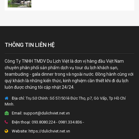
THÔNG TIN LIÊN HỆ
Công Ty TNHH TMDV Du Lịch Việt là đơn vị hàng đầu Việt Nam
chuyên phân phối sản phẩm dịch vụ tour du lịch khách sạn,
teambuding - gala dinner trong và ngoài nước. Đồng hành cùng với
quý khách là những kiến thức, kinh nghiệm cần thiết khi đi du lịch
luôn được chúng tôi cập nhật 24/24.
Địa chỉ:
Trụ Sở Chính: Số 57/50 lê Đức Thọ, p7, Gò Vấp, Tp Hồ Chí
Minh.
Email:
support@dulichviet.net.vn
Điện thoại:
093.8080.224 - 0981.334.836 -
Website:
https://dulichviet.net.vn