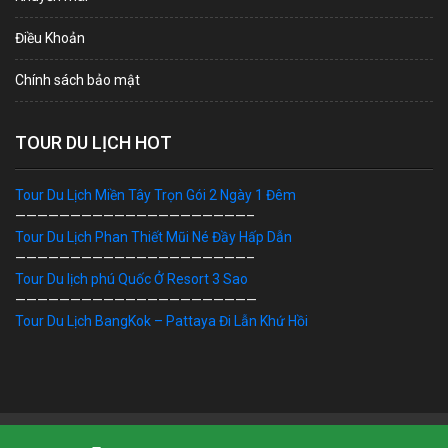
Điều Khoản
Chính sách bảo mật
TOUR DU LỊCH HOT
Tour Du Lịch Miền Tây Trọn Gói 2 Ngày 1 Đêm
—————————————————————–
Tour Du Lịch Phan Thiết Mũi Né Đầy Hấp Dẫn
—————————————————————–
Tour Du lịch phú Quốc Ở Resort 3 Sao
——————————————————————
Tour Du Lịch BangKok – Pattaya Đi Lẫn Khứ Hồi
Bản Quyền © 2019 DU LỊCH VIỆT. Ghi rõ nguồn "dulichviet.Net.vn"