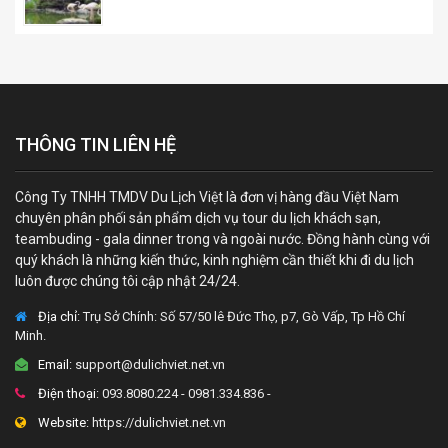
THÔNG TIN LIÊN HỆ
Công Ty TNHH TMDV Du Lịch Việt là đơn vị hàng đầu Việt Nam
chuyên phân phối sản phẩm dịch vụ tour du lịch khách sạn,
teambuding - gala dinner trong và ngoài nước. Đồng hành cùng với
quý khách là những kiến thức, kinh nghiệm cần thiết khi đi du lịch
luôn được chúng tôi cập nhật 24/24.
Địa chỉ:
Trụ Sở Chính: Số 57/50 lê Đức Thọ, p7, Gò Vấp, Tp Hồ Chí
Minh.
Email:
support@dulichviet.net.vn
Điện thoại:
093.8080.224 - 0981.334.836 -
Website:
https://dulichviet.net.vn