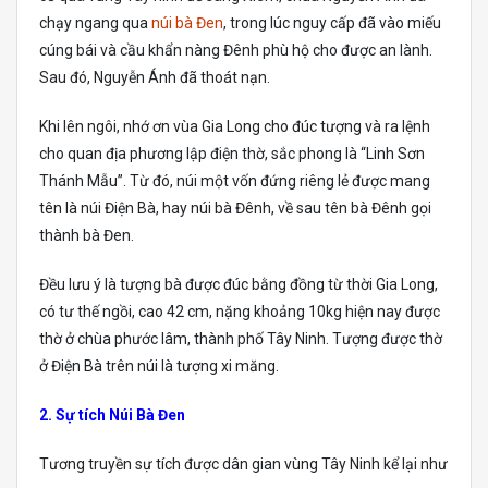
chạy ngang qua
núi bà Đen
, trong lúc nguy cấp đã vào miếu
cúng bái và cầu khẩn nàng Đênh phù hộ cho được an lành.
Sau đó, Nguyễn Ánh đã thoát nạn.
Khi lên ngôi, nhớ ơn vùa Gia Long cho đúc tượng và ra lệnh
cho quan địa phương lập điện thờ, sắc phong là “Linh Sơn
Thánh Mẫu”. Từ đó, núi một vốn đứng riêng lẻ được mang
tên là núi Điện Bà, hay núi bà Đênh, về sau tên bà Đênh gọi
thành bà Đen.
Đều lưu ý là tượng bà được đúc bằng đồng từ thời Gia Long,
có tư thế ngồi, cao 42 cm, nặng khoảng 10kg hiện nay được
thờ ở chùa phước lâm, thành phố Tây Ninh. Tượng được thờ
ở Điện Bà trên núi là tượng xi măng.
2. Sự tích Núi Bà Đen
Tương truyền sự tích được dân gian vùng Tây Ninh kể lại như