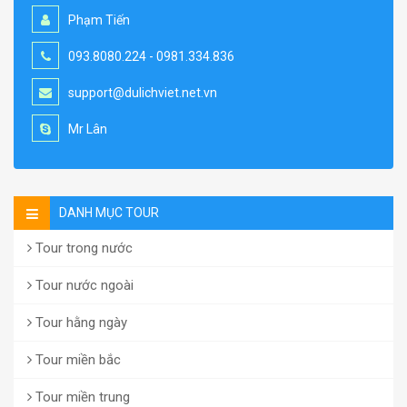
Phạm Tiến
093.8080.224 - 0981.334.836
support@dulichviet.net.vn
Mr Lân
DANH MỤC TOUR
Tour trong nước
Tour nước ngoài
Tour hằng ngày
Tour miền bắc
Tour miền trung