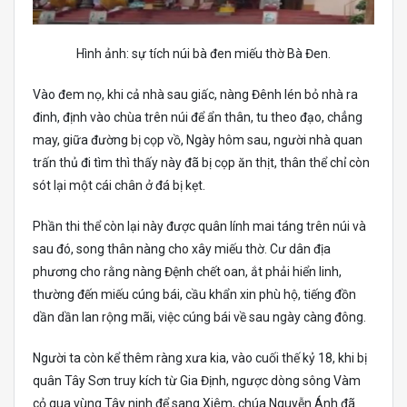
Hình ảnh: sự tích núi bà đen miếu thờ Bà Đen.
Vào đem nọ, khi cả nhà sau giấc, nàng Đênh lén bỏ nhà ra
đinh, định vào chùa trên núi để ẩn thân, tu theo đạo, chẳng
may, giữa đường bị cọp vồ, Ngày hôm sau, người nhà quan
trấn thủ đi tìm thì thấy này đã bị cọp ăn thịt, thân thể chỉ còn
sót lại một cái chân ở đá bị kẹt.
Phần thi thể còn lại này được quân lính mai táng trên núi và
sau đó, song thân nàng cho xây miếu thờ. Cư dân địa
phương cho rằng nàng Đệnh chết oan, ắt phải hiển linh,
thường đến miếu cúng bái, cầu khẩn xin phù hộ, tiếng đồn
dần dần lan rộng mãi, việc cúng bái về sau ngày càng đông.
Người ta còn kể thêm ràng xưa kia, vào cuối thế kỷ 18, khi bị
quân Tây Sơn truy kích từ Gia Định, ngược dòng sông Vàm
cỏ qua vùng Tây ninh để sang Xiêm, chúa Nguyễn Ánh đã