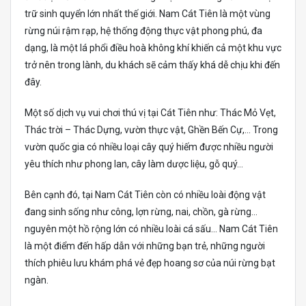
trữ sinh quyển lớn nhất thế giới. Nam Cát Tiên là một vùng
rừng núi rậm rạp, hệ thống động thực vật phong phú, đa
dạng, là một lá phổi điều hoà không khí khiến cả một khu vực
trở nên trong lành, du khách sẽ cảm thấy khá dễ chịu khi đến
đây.
Một số dịch vụ vui chơi thú vị tại Cát Tiên như: Thác Mỏ Vẹt,
Thác trời – Thác Dựng, vườn thực vật, Ghền Bến Cự,… Trong
vườn quốc gia có nhiều loại cây quý hiếm được nhiều người
yêu thích như phong lan, cây làm dược liệu, gỗ quý…
Bên cạnh đó, tại Nam Cát Tiên còn có nhiều loài động vật
đang sinh sống như công, lợn rừng, nai, chồn, gà rừng…
nguyên một hồ rộng lớn có nhiều loài cá sấu… Nam Cát Tiên
là một điểm đến hấp dẫn với những bạn trẻ, những người
thích phiêu lưu khám phá vẻ đẹp hoang sơ của núi rừng bạt
ngàn.