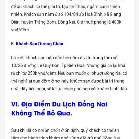
để du khách có thể giải trí, tập thể thao, ngắm cảnh thiên
nhiên. Khách sạn nằm ở số 104/04 ấp Hoà Bình, xã Giang
Điền, huyện Trảng Bom, Đồng Nai. Giá thuê phòng là 400k
vnđ/đêm.
5. Khách Sạn Dương Châu.
Là một khách sạn hấp dẫn bởi nằm ở vị trí trung tâm số
10/36 đường Lê Quý Đôn, Tp Biên Hoà. Nhưng giá cả lại khá
rẻ chỉ từ 250k vnđ/đêm. Nếu bạn muốn đi phượt Đồng Nai có
thể nghỉ lại qua đêm ở nơi này. Khách sạn được bài trí trang
nhã, đầy tiện nghi, sẽ là lựa chọn phù hợp với khách bình dân.
VI. Địa Điểm Du Lịch Đồng Nai
Không Thể Bỏ Qua.
Sau khi đã có nơi ăn chốn ở ổn định, quý khách có thể an
tâm cho hành trình khám phá vùng đất trù phú Đồng Nai.