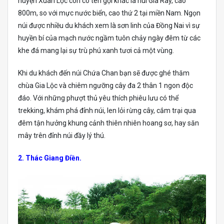
huyện Xuân Lộc còn có tên gọi khác là núi Gia Ray, cao
800m, so với mực nước biển, cao thứ 2 tại miền Nam. Ngọn
núi được nhiều du khách xem là sơn linh của Đồng Nai vì sự
huyền bí của mạch nước ngầm tuôn chảy ngày đêm từ các
khe đá mang lại sự trù phú xanh tươi cả một vùng.
Khi du khách đến núi Chứa Chan bạn sẽ được ghé thăm
chùa Gia Lộc và chiêm ngưỡng cây đa 2 thân 1 ngon độc
đáo. Với những phượt thủ yêu thích phiêu lưu có thể
trekking, khám phá đỉnh núi, len lỏi rừng cây, cắm trại qua
đêm tận hưởng khung cảnh thiên nhiên hoang sơ, hay săn
mây trên đỉnh núi đầy lý thú.
2. Thác Giang Điền.