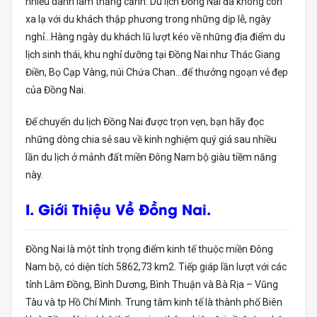
nhiều danh lam thắng cảnh. Du lịch Đồng Nai đã không còn
xa lạ với du khách thập phương trong những dịp lễ, ngày
nghỉ…Hàng ngày du khách lũ lượt kéo về những địa điểm du
lịch sinh thái, khu nghỉ dưỡng tại Đồng Nai như Thác Giang
Điền, Bọ Cạp Vàng, núi Chứa Chan…để thưởng ngoạn vẻ đẹp
của Đồng Nai.
Để chuyến du lịch Đồng Nai được trọn vẹn, bạn hãy đọc
những dòng chia sẻ sau về kinh nghiệm quý giá sau nhiều
lần du lịch ở mảnh đất miền Đông Nam bộ giàu tiềm năng
này.
I. Giới Thiệu Về Đồng Nai.
Đồng Nai là một tỉnh trọng điểm kinh tế thuộc miền Đông
Nam bộ, có diện tích 5862,73 km2. Tiếp giáp lần lượt với các
tỉnh Lâm Đồng, Bình Dương, Bình Thuận và Bà Rịa – Vũng
Tàu và tp Hồ Chí Minh. Trung tâm kinh tế là thành phố Biên