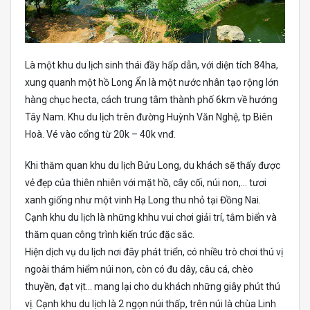
Là một khu du lịch sinh thái đầy hấp dẫn, với diện tích 84ha,
xung quanh một hồ Long Ẩn là một nước nhân tạo rộng lớn
hàng chục hecta, cách trung tâm thành phố 6km về hướng
Tây Nam. Khu du lịch trên đường Huỳnh Văn Nghệ, tp Biên
Hoà. Vé vào cổng từ 20k – 40k vnđ.
Khi thăm quan khu du lịch Bửu Long, du khách sẽ thấy được
vẻ đẹp của thiên nhiên với mặt hồ, cây cối, núi non,… tươi
xanh giống như một vinh Hạ Long thu nhỏ tại Đồng Nai.
Cạnh khu du lịch là những khhu vui chơi giải trí, tắm biển và
thăm quan công trình kiến trúc đặc sắc.
Hiện dịch vụ du lịch nơi đây phát triển, có nhiều trò chơi thú vị
ngoài thám hiểm núi non, còn có đu dây, câu cá, chèo
thuyền, đạt vịt… mang lại cho du khách những giây phút thú
vị. Cạnh khu du lịch là 2 ngọn núi thấp, trên núi là chùa Linh