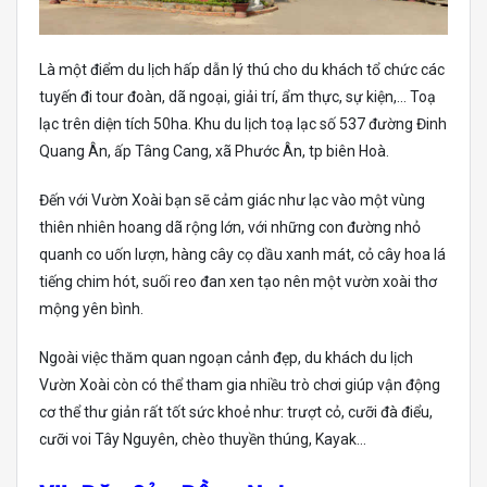
Là một điểm du lịch hấp dẫn lý thú cho du khách tổ chức các
tuyến đi tour đoàn, dã ngoại, giải trí, ẩm thực, sự kiện,… Toạ
lạc trên diện tích 50ha. Khu du lịch toạ lạc số 537 đường Đinh
Quang Ân, ấp Tâng Cang, xã Phước Ân, tp biên Hoà.
Đến với Vườn Xoài bạn sẽ cảm giác như lạc vào một vùng
thiên nhiên hoang dã rộng lớn, với những con đường nhỏ
quanh co uốn lượn, hàng cây cọ dầu xanh mát, cỏ cây hoa lá
tiếng chim hót, suối reo đan xen tạo nên một vườn xoài thơ
mộng yên bình.
Ngoài việc thăm quan ngoạn cảnh đẹp, du khách du lịch
Vườn Xoài còn có thể tham gia nhiều trò chơi giúp vận động
cơ thể thư giản rất tốt sức khoẻ như: trượt cỏ, cưỡi đà điểu,
cưỡi voi Tây Nguyên, chèo thuyền thúng, Kayak…