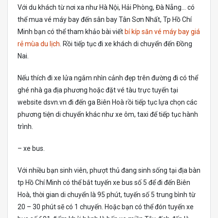
Với du khách từ nơi xa như Hà Nội, Hải Phòng, Đà Nẵng… có
thể mua vé máy bay đến sân bay Tân Sơn Nhất, Tp Hồ Chí
Minh bạn có thể tham khảo bài viết
bí kíp săn vé máy bay giá
rẻ mùa du lịch
. Rồi tiếp tục đi xe khách di chuyển đến Đồng
Nai.
Nếu thích đi xe lửa ngắm nhìn cảnh đẹp trên đường đi có thể
ghé nhà ga địa phương hoặc đặt vé tàu trực tuyến tại
website dsvn.vn đi đến ga Biên Hoà rồi tiếp tục lựa chọn các
phương tiện di chuyển khác như xe ôm, taxi để tiếp tục hành
trình.
– xe bus.
Với nhiều bạn sinh viên, phượt thủ đang sinh sống tại địa bàn
tp Hồ Chí Minh có thể bắt tuyến xe bus số 5 để đi đến Biên
Hoà, thời gian di chuyển là 95 phút, tuyến số 5 trung bình từ
20 – 30 phút sẽ có 1 chuyến. Hoặc bạn có thể đón tuyến xe