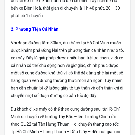
bus số 601 điểm khởi hành là bến xe miền Tây đích đến là
bến xe Biên Hoà, thời gian di chuyển là 1 h 40 phút, 20 – 30
phút có 1 chuyến.
2. Phương Tiện Cá Nhân.
Với đoạn đường tầm 30km, du khách tại Hồ Chí Minh muốn
được khám phá Đồng Nai trên phương tiện cá nhân như ô tô,
xe máy. Đây là giải pháp được nhiều bạn trẻ lựa chọn, vì đi xe
cá nhân có thể chủ động hơn về giờ giấc, chinh phục được
một số cung đường khá thú vị, có thể dễ dàng ghé lại một số
hàng quán ven đường thưởng thức món ăn ngon. Tuy nhiên
bạn cần chuẩn bị kỹ lưỡng giấy tờ tuỳ thân và cẩn thận khi di
chuyển một số đoạn đường có bắn tốc độ đấy.
Du khách đi xe máy có thể theo cung đường sau: từ Hồ Chí
Minh di chuyển về hướng Tây Bắc – lên Trường Chinh rồi
theo QL 22 tại Tân Hưng Thuận – di chuyển thẳng cao tốc
Tp Hồ Chí Minh – Long Thành – Dầu Giây – đến nút giao có