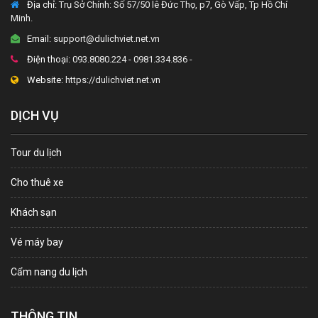
Địa chỉ:
Trụ Sở Chính: Số 57/50 lê Đức Thọ, p7, Gò Vấp, Tp Hồ Chí
Minh.
Email:
support@dulichviet.net.vn
Điện thoại:
093.8080.224 - 0981.334.836 -
Website:
https://dulichviet.net.vn
DỊCH VỤ
Tour du lịch
Cho thuê xe
Khách sạn
Vé máy bay
Cẩm nang du lịch
THÔNG TIN