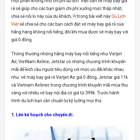
một phần không nhỏ chi phí du lịch. Việc săn vé máy bay giá
rẻ sẽ giúp cho các bạn giảm chi phí xuống mức thấp nhất,
chia sẻ nỗi lo này của du khách, trong bài viết này
Du Lịch
Việt
sẽ chia sẻ cho các bạn cách đặt vé máy bay giá rẻ của
hãng hàng không nổi tiếng, đôi khi mua được vé máy bay với
giá 0 đồng.
Thông thường những hãng máy bay nổi tiếng như Vietjet
Air, VietNam Airline, Jetstar có những chương trình khuyến
mãi để kích cầu người tiêu dùng với mức ưu đãi khác nhau
như: vé máy bay giá rẻ Vietjet Air giá 0 đồng, Jetstar giá 11k
và Vietnam Airlines trong chương trình khuyến mãi mùa thu
vàng với nhiều vé bay nội địa có giá từ 399k. Trước hành
trình du lịch bạn cần chuẩn bị kỹ lưỡng mọi thứ.
1. Lên kế hoạch cho chuyến đi.