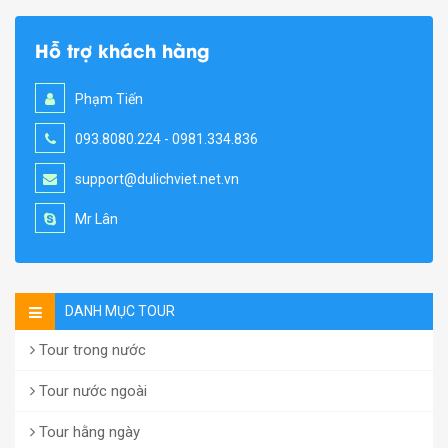
Hỗ trợ khách hàng
Phạm Tiến
093.8080.224 - 0981.334.836
support@dulichviet.net.vn
Mr Lân
DANH MỤC TOUR
Tour trong nước
Tour nước ngoài
Tour hằng ngày