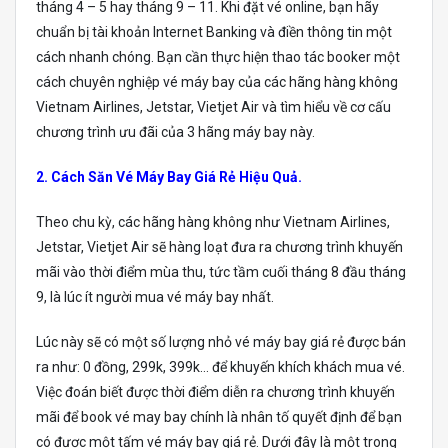
tháng 4 – 5 hay tháng 9 – 11. Khi đặt vé online, bạn hãy
chuẩn bị tài khoản Internet Banking và điền thông tin một
cách nhanh chóng. Bạn cần thực hiện thao tác booker một
cách chuyên nghiệp vé máy bay của các hãng hàng không
Vietnam Airlines, Jetstar, Vietjet Air và tìm hiểu về cơ cấu
chương trình ưu đãi của 3 hãng máy bay này.
2. Cách Săn Vé Máy Bay Giá Rẻ Hiệu Quả.
Theo chu kỳ, các hãng hàng không như Vietnam Airlines,
Jetstar, Vietjet Air sẽ hàng loạt đưa ra chương trình khuyến
mãi vào thời điểm mùa thu, tức tầm cuối tháng 8 đầu tháng
9, là lúc ít người mua vé máy bay nhất.
Lúc này sẽ có một số lượng nhỏ vé máy bay giá rẻ được bán
ra như: 0 đồng, 299k, 399k… để khuyến khích khách mua vé.
Việc đoán biết được thời điểm diễn ra chương trình khuyến
mãi để book vé may bay chính là nhân tố quyết định để bạn
có được một tấm vé máy bay giá rẻ. Dưới đây là một trong