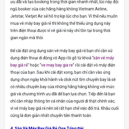
ưu đãi và tạo booking trong thời gian nhanh nhất, lúc này đội
ngũ booker của các hãng hàng không Vietnam Airline,
Jetstar, Vietjet Air sẽ hỗ trợ kịp lúc cho bạn. Vì thế nếu muốn
mua vé máy bay giá rẻ thì không thể thiếu ứng dụng này
trên điện thoại được vì vé giá rẻ này chỉ tồn tại trong thời
gian ngắn mà thôi.
Để cài đặt ứng dụng săn vé máy bay giá rẻ bạn chỉ cần sử
dụng điện thoại di động vô App rồi gõ từ khoá “
săn vé máy
bay giá rẻ
” hoặc “
ve may bay gia re
” rồi cài đặt vô máy điện
thoại của bạn. Sau khi cài đặt xong, bạn chỉ cần vào ứng
dụng chọn ngày khởi hành và click nút tìm chuyến bay là sẽ
có nhiều chuyến bay của những hãng hàng không với mức
giá và chương trình ưu đãi để bạn lựa chọn. Tiếp đến là bạn
chỉ cần nhập thông tin cá nhân của người đi thật chính xác,
vì vé máy bay giá rẻ nên sẽ rất hạn chế việc đổi trả. Khâu cuối
cùng là đơn giản nhất chuyển tiền thanh toán.
4. Săn Vé Máy Bay Giá Rẻ Qua Tổng Đài