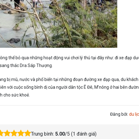
ông thể bỏ qua những hoạt động vui chơi lý thú tại đây như: đi xe đạp dư
sang thác Dra Sáp Thượng.
rang bị mũ, nước và phổ biến tại những đoạn đường xe đạp qua, du khách
iên với cuộc sống bình dị của người dân tộc Ê Đê, M’nông ở hai bên đườn
ch cho sức khoẻ.
Đăng bởi:
du lịc
Trung bình:
5.00
/5 (
1
đánh giá)