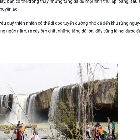
đây, bạn có thể trông thấy những tảng đá đủ mọi hình thù lấp loáng, sau
 huyền ảo.
 yêu quý thiên nhiên có thể đi dọc tuyến đường nhỏ để đến khu rừng ngu
àng ngàn năm, rễ cây ôm chặt những tảng đá lớn, đây cũng là nơi được đ