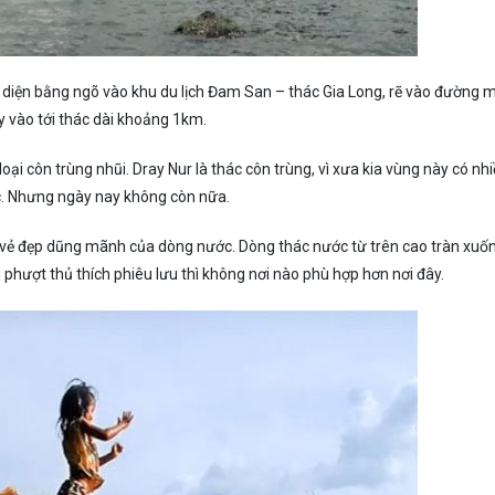
 diện bằng ngõ vào khu du lịch Đam San – thác Gia Long, rẽ vào đường 
y vào tới thác dài khoảng 1km.
oại côn trùng nhũi. Dray Nur là thác côn trùng, vì xưa kia vùng này có nh
ục. Nhưng ngày nay không còn nữa.
vẻ đẹp dũng mãnh của dòng nước. Dòng thác nước từ trên cao tràn xuố
phượt thủ thích phiêu lưu thì không nơi nào phù hợp hơn nơi đây.