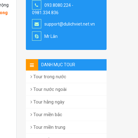
 rộng
093.8080.224 -
Long
0981.334.836
support@dulichviet.net.vn
Mr Lân
DANH MỤC TOUR
Tour trong nước
Tour nước ngoài
Tour hằng ngày
Tour miền bắc
Tour miền trung