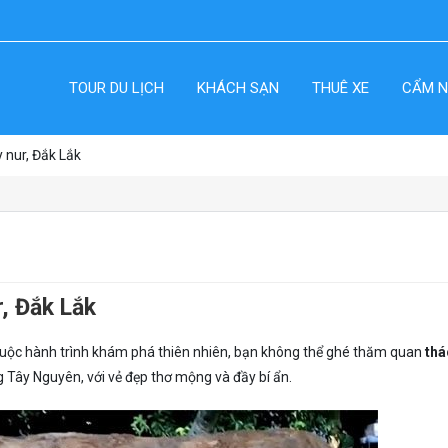
TOUR DU LỊCH
KHÁCH SẠN
THUÊ XE
CẨM N
 nur, Đắk Lắk
, Đắk Lắk
 cuộc hành trình khám phá thiên nhiên, bạn không thể ghé thăm quan
thá
ng Tây Nguyên, với vẻ đẹp thơ mộng và đầy bí ẩn.