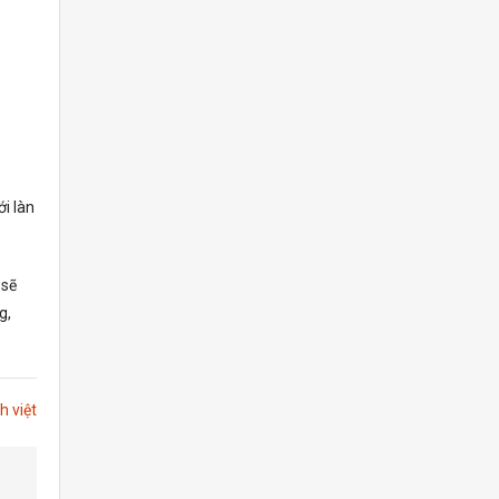
ới làn
 sẽ
g,
h việt