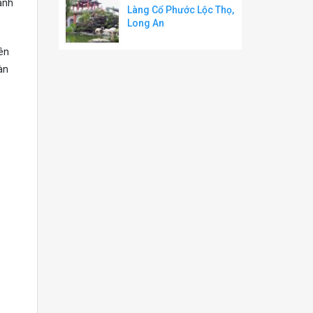
 ánh
Làng Cổ Phước Lộc Thọ,
Long An
yên
àn