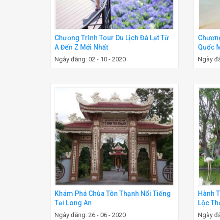
Chương Trình Tour Du Lịch Đà Lạt Từ
Chương
A Đến Z Mới Nhất
Quốc M
Ngày đăng: 02 - 10 - 2020
Ngày đă
Khám Phá Chùa Tôn Thạnh Nổi Tiếng
Hành T
Tại Long An
Lộc Th
Ngày đăng: 26 - 06 - 2020
Ngày đă