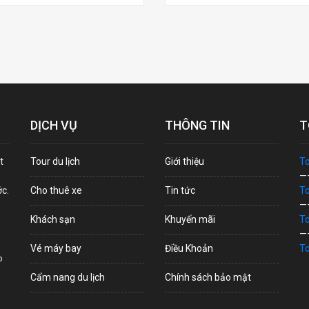
DỊCH VỤ
THÔNG TIN
T
t
Tour du lịch
Giới thiệu
To
—
ớc.
Cho thuê xe
Tin tức
To
—
Khách sạn
Khuyến mãi
To
—
Vé máy bay
Điều Khoản
To
p
Cẩm nang du lịch
Chính sách bảo mật