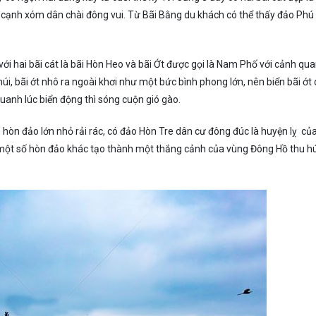
ô cạnh xóm dân chài đông vui. Từ Bãi Bằng du khách có thể thấy đảo Phú
i hai bãi cát là bãi Hòn Heo và bãi Ớt được gọi là Nam Phố với cảnh qu
úi, bãi ớt nhô ra ngoài khơi như một bức bình phong lớn, nên biển bãi ớt 
uanh lúc biển động thì sóng cuộn gió gào.
 hòn đảo lớn nhỏ rải rác, có đảo Hòn Tre dân cư đông đúc là huyện lỵ củ
i một số hòn đảo khác tạo thành một thắng cảnh của vùng Đông Hồ thu h