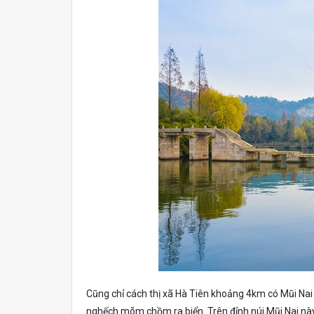
Cũng chỉ cách thị xã Hà Tiên khoảng 4km có Mũi Nai
nghếch mõm chồm ra biển. Trên đỉnh núi Mũi Nai này c