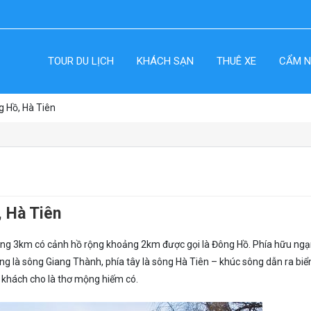
TOUR DU LỊCH
KHÁCH SẠN
THUÊ XE
CẨM N
 Hồ, Hà Tiên
 Hà Tiên
oảng 3km có cảnh hồ rộng khoảng 2km được gọi là Đông Hồ. Phía hữu ngạ
ng là sông Giang Thành, phía tây là sông Hà Tiên – khúc sông dẫn ra biể
 khách cho là thơ mộng hiếm có.