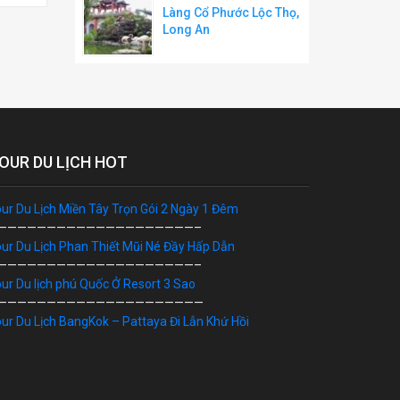
Làng Cổ Phước Lộc Thọ,
Long An
OUR DU LỊCH HOT
ur Du Lịch Miền Tây Trọn Gói 2 Ngày 1 Đêm
————————————————————–
ur Du Lịch Phan Thiết Mũi Né Đầy Hấp Dẫn
————————————————————–
ur Du lịch phú Quốc Ở Resort 3 Sao
—————————————————————
ur Du Lịch BangKok – Pattaya Đi Lẫn Khứ Hồi