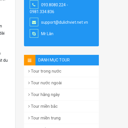
093.8080.224 -
0981.334.836
support@dulichviet.net.vn
an
dài
Mr Lân
a
DANH MỤC TOUR
út du
Tour trong nước
Tour nước ngoài
Tour hằng ngày
Tour miền bắc
Tour miền trung