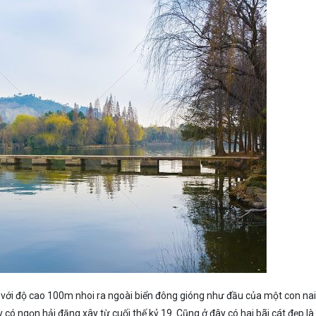
 với độ cao 100m nhoi ra ngoài biển đông gióng như đầu của một con nai
ó ngọn hải đăng xây từ cuối thế kỷ 19. Cũng ở đây có hai bãi cát đẹp là