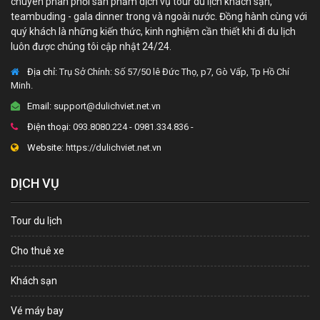
chuyên phân phối sản phẩm dịch vụ tour du lịch khách sạn,
teambuding - gala dinner trong và ngoài nước. Đồng hành cùng với
quý khách là những kiến thức, kinh nghiệm cần thiết khi đi du lịch
luôn được chúng tôi cập nhật 24/24.
Địa chỉ:
Trụ Sở Chính: Số 57/50 lê Đức Thọ, p7, Gò Vấp, Tp Hồ Chí
Minh.
Email:
support@dulichviet.net.vn
Điện thoại:
093.8080.224 - 0981.334.836 -
Website:
https://dulichviet.net.vn
DỊCH VỤ
Tour du lịch
Cho thuê xe
Khách sạn
Vé máy bay