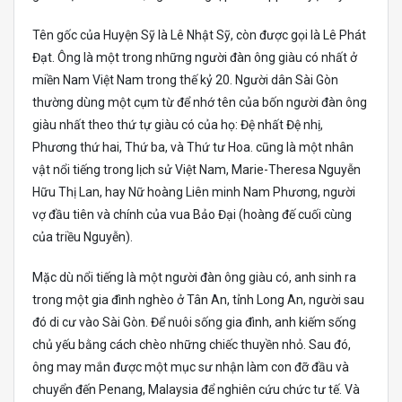
Tên gốc của Huyện Sỹ là Lê Nhật Sỹ, còn được gọi là Lê Phát
Đạt. Ông là một trong những người đàn ông giàu có nhất ở
miền Nam Việt Nam trong thế kỷ 20. Người dân Sài Gòn
thường dùng một cụm từ để nhớ tên của bốn người đàn ông
giàu nhất theo thứ tự giàu có của họ: Đệ nhất Đệ nhị,
Phương thứ hai, Thứ ba, và Thứ tư Hoa. cũng là một nhân
vật nổi tiếng trong lịch sử Việt Nam, Marie-Theresa Nguyễn
Hữu Thị Lan, hay Nữ hoàng Liên minh Nam Phương, người
vợ đầu tiên và chính của vua Bảo Đại (hoàng đế cuối cùng
của triều Nguyễn).
Mặc dù nổi tiếng là một người đàn ông giàu có, anh sinh ra
trong một gia đình nghèo ở Tân An, tỉnh Long An, người sau
đó di cư vào Sài Gòn. Để nuôi sống gia đình, anh kiếm sống
chủ yếu bằng cách chèo những chiếc thuyền nhỏ. Sau đó,
ông may mắn được một mục sư nhận làm con đỡ đầu và
chuyển đến Penang, Malaysia để nghiên cứu chức tư tế. Và