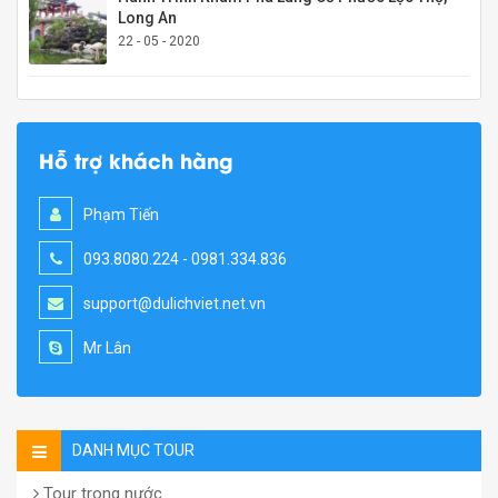
Long An
22 - 05 - 2020
Hỗ trợ khách hàng
Phạm Tiến
093.8080.224 - 0981.334.836
support@dulichviet.net.vn
Mr Lân
DANH MỤC TOUR
Tour trong nước