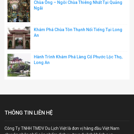
Chùa Ông – Ngôi Chùa Thiêng Nhất Tại Quảng
Ngãi
Khám Phá Chùa Tôn Thạnh Nổi Tiếng Tại Long
An
Hành Trình Khám Phá Làng Cổ Phước Lộc Thọ,
Long An
THÔNG TIN LIÊN HỆ
Công Ty TNHH TMDV Du Lịch Việt là đơn vị hàng đầu Việt Nam