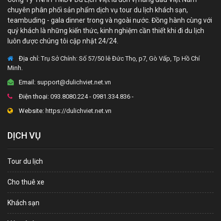
chuyên phân phối sản phẩm dịch vụ tour du lịch khách sạn,
teambuding - gala dinner trong và ngoài nước. Đồng hành cùng với
quý khách là những kiến thức, kinh nghiệm cần thiết khi đi du lịch
luôn được chúng tôi cập nhật 24/24.
Địa chỉ:
Trụ Sở Chính: Số 57/50 lê Đức Thọ, p7, Gò Vấp, Tp Hồ Chí
Minh.
Email:
support@dulichviet.net.vn
Điện thoại:
093.8080.224 - 0981.334.836 -
Website:
https://dulichviet.net.vn
DỊCH VỤ
Tour du lịch
Cho thuê xe
Khách sạn