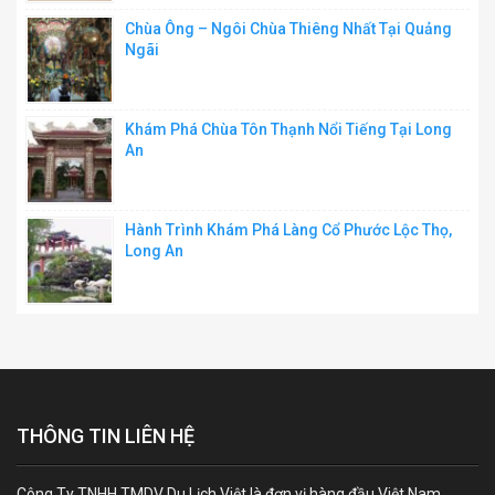
Chùa Ông – Ngôi Chùa Thiêng Nhất Tại Quảng
Ngãi
Khám Phá Chùa Tôn Thạnh Nổi Tiếng Tại Long
An
Hành Trình Khám Phá Làng Cổ Phước Lộc Thọ,
Long An
THÔNG TIN LIÊN HỆ
Công Ty TNHH TMDV Du Lịch Việt là đơn vị hàng đầu Việt Nam