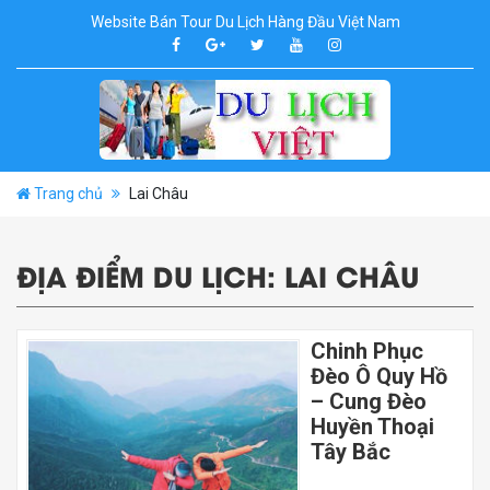
Website Bán Tour Du Lịch Hàng Đầu Việt Nam
Trang chủ
Lai Châu
ĐỊA ĐIỂM DU LỊCH:
LAI CHÂU
Chinh Phục
Đèo Ô Quy Hồ
– Cung Đèo
Huyền Thoại
Tây Bắc