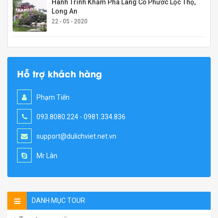
Hành Trình Khám Phá Làng Cổ Phước Lộc Thọ,
Long An
22 - 05 - 2020
Hỗ trợ khách hàng
Phạm Tiến
093.8080.224 - 0981.334.836
support@dulichviet.net.vn
Mr Lân
DANH MỤC TOUR