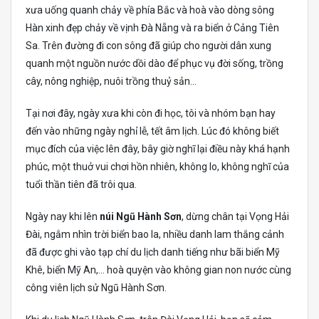
xưa uống quanh chảy về phía Bắc và hoà vào dòng sông
Hàn xinh đẹp chảy về vịnh Đà Nẵng và ra biển ở Cảng Tiên
Sa. Trên đường đi con sông đã giúp cho người dân xung
quanh một nguồn nước dồi dào để phục vụ đời sống, trồng
cây, nông nghiệp, nuôi trồng thuỷ sản…
Tại nơi đây, ngày xưa khi còn đi học, tôi và nhóm bạn hay
đến vào những ngày nghỉ lễ, tết âm lịch. Lúc đó không biết
mục đích của việc lên đây, bây giờ nghĩ lại điều này khá hạnh
phúc, một thuở vui chơi hồn nhiên, không lo, không nghĩ của
tuổi thần tiên đã trôi qua.
Ngày nay khi lên
núi Ngũ Hành Sơn
, dừng chân tại Vọng Hải
Đài, ngắm nhìn trời biển bao la, nhiều danh lam thắng cảnh
đã được ghi vào tạp chí du lịch danh tiếng như bãi biển Mỹ
Khê, biển Mỹ An,… hoà quyện vào không gian non nước cùng
công viên lịch sử Ngũ Hành Sơn.