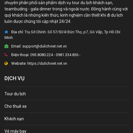
chuyên phân phối sản phẩm dịch vụ tour du lịch khách sạn,
teambuding - gala dinner trong và ngoài nước. Đồng hành cùng với
quý khách là những kiến thức, kinh nghiệm cần thiết khi đi du lịch
luôn được chúng tôi cập nhật 24/24.
Địa chỉ:
Trụ Sở Chính: Số 57/50 lê Đức Thọ, p7, Gò Vấp, Tp Hồ Chí
Minh.
Email:
support@dulichviet.net.vn
Điện thoại:
093.8080.224 - 0981.334.836 -
Website:
https://dulichviet.net.vn
DỊCH VỤ
Tour du lịch
Cho thuê xe
Khách sạn
Vé máy bay