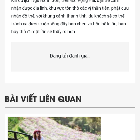
Khi du lịch Ngũ Hành Sơn, trên Đài Vọng Hải, bạn sẽ cảm
nhận được địa linh, khu vực tôn thờ các vị thần tiên, phật cứu
nhân độ thế, với khung cảnh thanh tịnh, du khách sẽ có thể
tránh xa được cuộc sống đầy bon chen và bộn bề lo âu, bạn
hãy thử đi một lần sẽ thấy rõ hơn.
Đang tải đánh giá...
BÀI VIẾT LIÊN QUAN