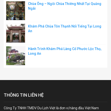
Chùa Ông – Ngôi Chùa Thiêng Nhất Tại Quảng
Ngãi
Khám Phá Chùa Tôn Thạnh Nổi Tiếng Tại Long
An
Hành Trình Khám Phá Làng Cổ Phước Lộc Thọ,
Long An
THÔNG TIN LIÊN HỆ
Công Ty TNHH TMDV Du Lịch Việt là đơn vị hàng đầu Việt Nam