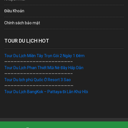
Điều Khoản
Chính sách bảo mật
TOUR DU LỊCH HOT
Tour Du Lịch Miền Tây Trọn Gói 2 Ngày 1 Đêm
—————————————————————–
Tour Du Lịch Phan Thiết Mũi Né Đầy Hấp Dẫn
—————————————————————–
Tour Du lịch phú Quốc Ở Resort 3 Sao
——————————————————————
Tour Du Lịch BangKok – Pattaya Đi Lẫn Khứ Hồi
Bản Quyền © 2019 DU LỊCH VIỆT. Ghi rõ nguồn "dulichviet.Net.vn"