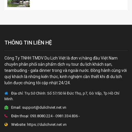
THÔNG TIN LIÊN HỆ
Công Ty TNHH TMDV Du Lịch Việt là đơn vị hàng đầu Việt Nam
chuyên phân phối sản phẩm dịch vụ tour du lịch khách sạn,
teambuding - gala dinner trong và ngoài nước. Đồng hành cùng với
quý khách là những kiến thức, kinh nghiệm cần thiết khi đi du lịch
luôn được chúng tôi cập nhật 24/24.
Địa chỉ:
Trụ Sở Chính: Số 57/50 lê Đức Thọ, p7, Gò Vấp, Tp Hồ Chí
Minh.
Email:
support@dulichviet.net.vn
Điện thoại:
093.8080.224 - 0981.334.836 -
Website:
https://dulichviet.net.vn