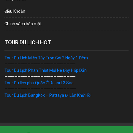
Điều Khoản
Chính sách bảo mật
TOUR DU LỊCH HOT
Tour Du Lịch Miền Tây Trọn Gói 2 Ngày 1 Đêm
—————————————————————–
Tour Du Lịch Phan Thiết Mũi Né Đầy Hấp Dẫn
—————————————————————–
Tour Du lịch phú Quốc Ở Resort 3 Sao
——————————————————————
Tour Du Lịch BangKok – Pattaya Đi Lẫn Khứ Hồi
Bản Quyền © 2019 DU LỊCH VIỆT. Ghi rõ nguồn "dulichviet.Net.vn"