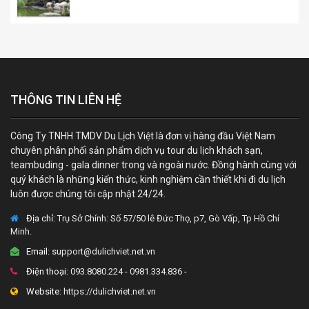
THÔNG TIN LIÊN HỆ
Công Ty TNHH TMDV Du Lịch Việt là đơn vị hàng đầu Việt Nam
chuyên phân phối sản phẩm dịch vụ tour du lịch khách sạn,
teambuding - gala dinner trong và ngoài nước. Đồng hành cùng với
quý khách là những kiến thức, kinh nghiệm cần thiết khi đi du lịch
luôn được chúng tôi cập nhật 24/24.
Địa chỉ:
Trụ Sở Chính: Số 57/50 lê Đức Thọ, p7, Gò Vấp, Tp Hồ Chí
Minh.
Email:
support@dulichviet.net.vn
Điện thoại:
093.8080.224 - 0981.334.836 -
Website:
https://dulichviet.net.vn