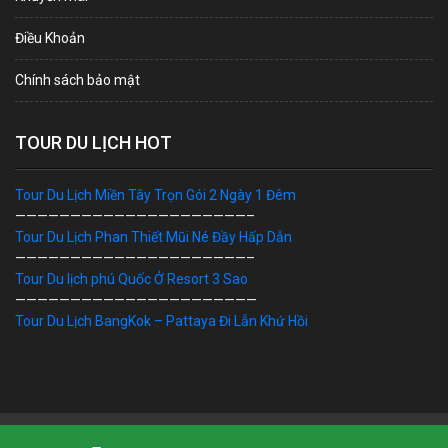
Điều Khoản
Chính sách bảo mật
TOUR DU LỊCH HOT
Tour Du Lịch Miền Tây Trọn Gói 2 Ngày 1 Đêm
—————————————————————–
Tour Du Lịch Phan Thiết Mũi Né Đầy Hấp Dẫn
—————————————————————–
Tour Du lịch phú Quốc Ở Resort 3 Sao
——————————————————————
Tour Du Lịch BangKok – Pattaya Đi Lẫn Khứ Hồi
Bản Quyền © 2019 DU LỊCH VIỆT. Ghi rõ nguồn "dulichviet.Net.vn"