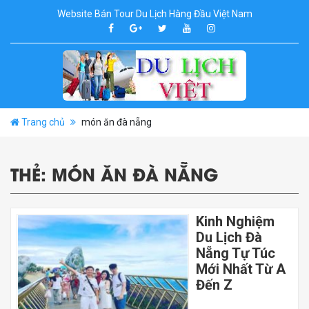
Website Bán Tour Du Lịch Hàng Đầu Việt Nam
Trang chủ
món ăn đà nẵng
THẺ:
MÓN ĂN ĐÀ NẴNG
Kinh Nghiệm
Du Lịch Đà
Nẵng Tự Túc
Mới Nhất Từ A
Đến Z