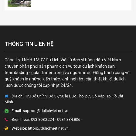
THÔNG TIN LIÊN HỆ
Công Ty TNHH TMDV Du Lịch Việt là đơn vị hàng đầu Việt Nam
chuyên phân phối sản phẩm dịch vụ tour du lịch khách sạn,
teambuding - gala dinner trong và ngoài nước. Đồng hành cùng với
quý khách là những kiến thức, kinh nghiệm cần thiết khi đi du lịch
luôn được chúng tôi cập nhật 24/24.
Địa chỉ:
Trụ Sở Chính: Số 57/50 lê Đức Thọ, p7, Gò Vấp, Tp Hồ Chí
Minh.
Email:
support@dulichviet.net.vn
Điện thoại:
093.8080.224 - 0981.334.836 -
Website:
https://dulichviet.net.vn