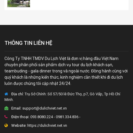
THÔNG TIN LIÊN HỆ
Công Ty TNHH TMDV Du Lịch Việt là đơn vị hàng đầu Việt Nam
chuyên phân phối sản phẩm dịch vụ tour du lịch khách sạn,
teambuding - gala dinner trong và ngoài nước. Đồng hành cùng với
quý khách là những kiến thức, kinh nghiệm cần thiết khi đi du lịch
luôn được chúng tôi cập nhật 24/24.
Địa chỉ:
Trụ Sở Chính: Số 57/50 lê Đức Thọ, p7, Gò Vấp, Tp Hồ Chí
Minh.
Email:
support@dulichviet.net.vn
Điện thoại:
093.8080.224 - 0981.334.836 -
Website:
https://dulichviet.net.vn