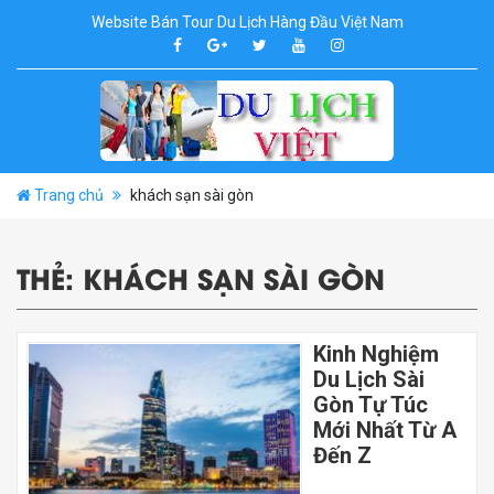
Website Bán Tour Du Lịch Hàng Đầu Việt Nam
Trang chủ
khách sạn sài gòn
THẺ:
KHÁCH SẠN SÀI GÒN
Kinh Nghiệm
Du Lịch Sài
Gòn Tự Túc
Mới Nhất Từ A
Đến Z