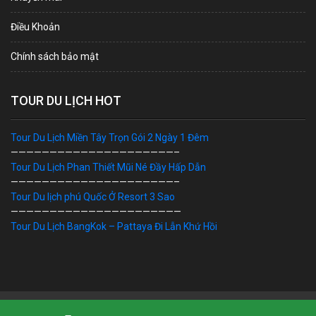
Điều Khoản
Chính sách bảo mật
TOUR DU LỊCH HOT
Tour Du Lịch Miền Tây Trọn Gói 2 Ngày 1 Đêm
—————————————————————–
Tour Du Lịch Phan Thiết Mũi Né Đầy Hấp Dẫn
—————————————————————–
Tour Du lịch phú Quốc Ở Resort 3 Sao
——————————————————————
Tour Du Lịch BangKok – Pattaya Đi Lẫn Khứ Hồi
Bản Quyền © 2019 DU LỊCH VIỆT. Ghi rõ nguồn "dulichviet.Net.vn"