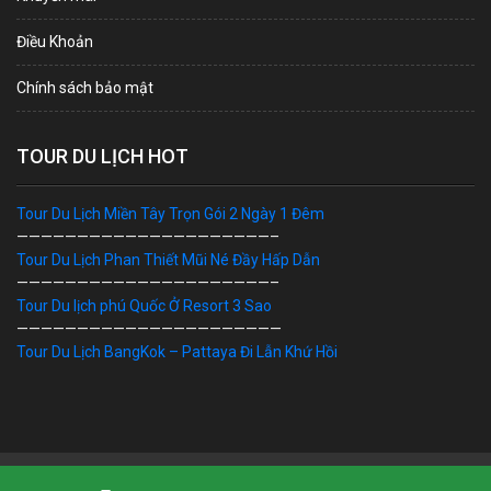
Điều Khoản
Chính sách bảo mật
TOUR DU LỊCH HOT
Tour Du Lịch Miền Tây Trọn Gói 2 Ngày 1 Đêm
—————————————————————–
Tour Du Lịch Phan Thiết Mũi Né Đầy Hấp Dẫn
—————————————————————–
Tour Du lịch phú Quốc Ở Resort 3 Sao
——————————————————————
Tour Du Lịch BangKok – Pattaya Đi Lẫn Khứ Hồi
Bản Quyền © 2019 DU LỊCH VIỆT. Ghi rõ nguồn "dulichviet.Net.vn"