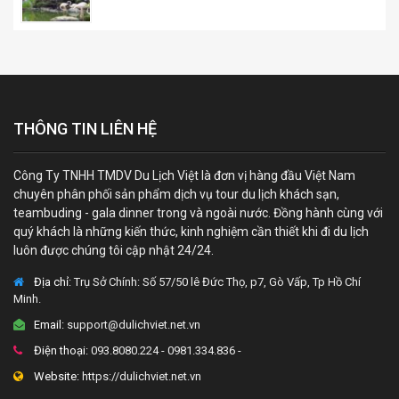
THÔNG TIN LIÊN HỆ
Công Ty TNHH TMDV Du Lịch Việt là đơn vị hàng đầu Việt Nam
chuyên phân phối sản phẩm dịch vụ tour du lịch khách sạn,
teambuding - gala dinner trong và ngoài nước. Đồng hành cùng với
quý khách là những kiến thức, kinh nghiệm cần thiết khi đi du lịch
luôn được chúng tôi cập nhật 24/24.
Địa chỉ:
Trụ Sở Chính: Số 57/50 lê Đức Thọ, p7, Gò Vấp, Tp Hồ Chí
Minh.
Email:
support@dulichviet.net.vn
Điện thoại:
093.8080.224 - 0981.334.836 -
Website:
https://dulichviet.net.vn