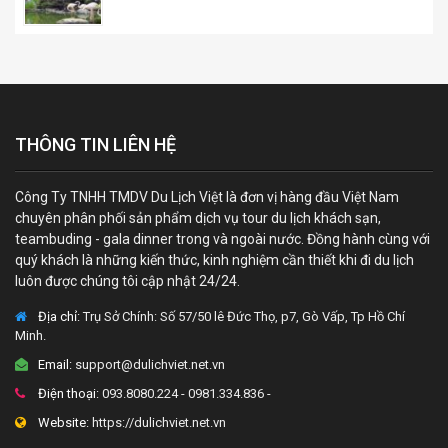
THÔNG TIN LIÊN HỆ
Công Ty TNHH TMDV Du Lịch Việt là đơn vị hàng đầu Việt Nam
chuyên phân phối sản phẩm dịch vụ tour du lịch khách sạn,
teambuding - gala dinner trong và ngoài nước. Đồng hành cùng với
quý khách là những kiến thức, kinh nghiệm cần thiết khi đi du lịch
luôn được chúng tôi cập nhật 24/24.
Địa chỉ:
Trụ Sở Chính: Số 57/50 lê Đức Thọ, p7, Gò Vấp, Tp Hồ Chí
Minh.
Email:
support@dulichviet.net.vn
Điện thoại:
093.8080.224 - 0981.334.836 -
Website:
https://dulichviet.net.vn