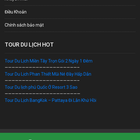
Điều Khoản
Chính sách bảo mật
TOUR DU LỊCH HOT
Tour Du Lịch Miền Tây Trọn Gói 2 Ngày 1 Đêm
—————————————————————–
Tour Du Lịch Phan Thiết Mũi Né Đầy Hấp Dẫn
—————————————————————–
Tour Du lịch phú Quốc Ở Resort 3 Sao
——————————————————————
Tour Du Lịch BangKok – Pattaya Đi Lẫn Khứ Hồi
Bản Quyền © 2019 DU LỊCH VIỆT. Ghi rõ nguồn "dulichviet.Net.vn"