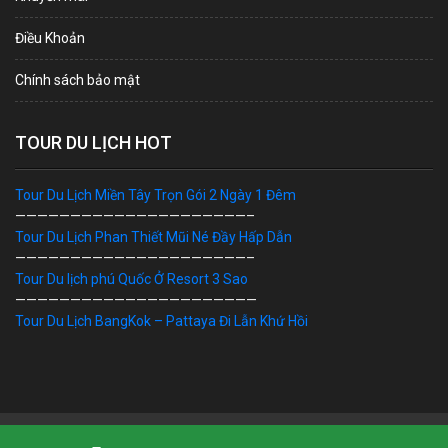
Điều Khoản
Chính sách bảo mật
TOUR DU LỊCH HOT
Tour Du Lịch Miền Tây Trọn Gói 2 Ngày 1 Đêm
—————————————————————–
Tour Du Lịch Phan Thiết Mũi Né Đầy Hấp Dẫn
—————————————————————–
Tour Du lịch phú Quốc Ở Resort 3 Sao
——————————————————————
Tour Du Lịch BangKok – Pattaya Đi Lẫn Khứ Hồi
Bản Quyền © 2019 DU LỊCH VIỆT. Ghi rõ nguồn "dulichviet.Net.vn"