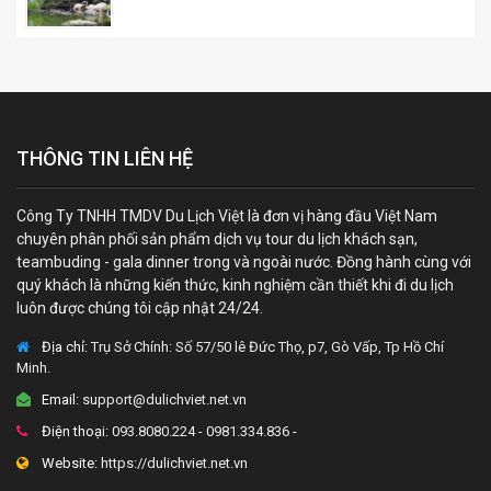
THÔNG TIN LIÊN HỆ
Công Ty TNHH TMDV Du Lịch Việt là đơn vị hàng đầu Việt Nam
chuyên phân phối sản phẩm dịch vụ tour du lịch khách sạn,
teambuding - gala dinner trong và ngoài nước. Đồng hành cùng với
quý khách là những kiến thức, kinh nghiệm cần thiết khi đi du lịch
luôn được chúng tôi cập nhật 24/24.
Địa chỉ:
Trụ Sở Chính: Số 57/50 lê Đức Thọ, p7, Gò Vấp, Tp Hồ Chí
Minh.
Email:
support@dulichviet.net.vn
Điện thoại:
093.8080.224 - 0981.334.836 -
Website:
https://dulichviet.net.vn