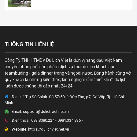
THÔNG TIN LIÊN HỆ
Công Ty TNHH TMDV Du Lịch Việt là đơn vị hàng đầu Việt Nam
chuyên phân phối sản phẩm dịch vụ tour du lịch khách sạn,
teambuding - gala dinner trong và ngoài nước. Đồng hành cùng với
quý khách là những kiến thức, kinh nghiệm cần thiết khi đi du lịch
luôn được chúng tôi cập nhật 24/24.
Địa chỉ:
Trụ Sở Chính: Số 57/50 lê Đức Thọ, p7, Gò Vấp, Tp Hồ Chí
Minh.
Email:
support@dulichviet.net.vn
Điện thoại:
093.8080.224 - 0981.334.836 -
Website:
https://dulichviet.net.vn