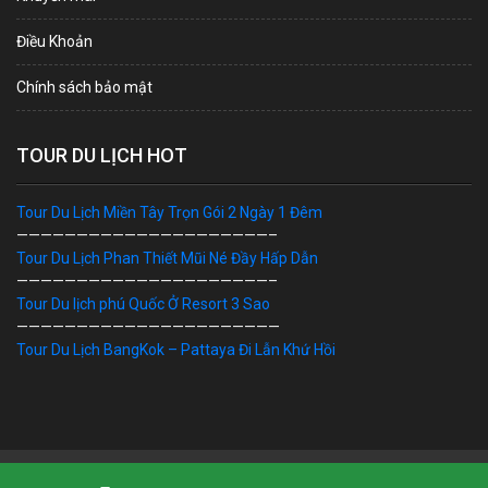
Điều Khoản
Chính sách bảo mật
TOUR DU LỊCH HOT
Tour Du Lịch Miền Tây Trọn Gói 2 Ngày 1 Đêm
—————————————————————–
Tour Du Lịch Phan Thiết Mũi Né Đầy Hấp Dẫn
—————————————————————–
Tour Du lịch phú Quốc Ở Resort 3 Sao
——————————————————————
Tour Du Lịch BangKok – Pattaya Đi Lẫn Khứ Hồi
Bản Quyền © 2019 DU LỊCH VIỆT. Ghi rõ nguồn "dulichviet.Net.vn"