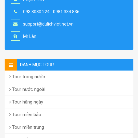
093.8080.224 - 0981.334.836
support@dulichviet.net.vn
Mr Lân
DANH MỤC TOUR
Tour trong nước
Tour nước ngoài
Tour hằng ngày
Tour miền bắc
Tour miền trung