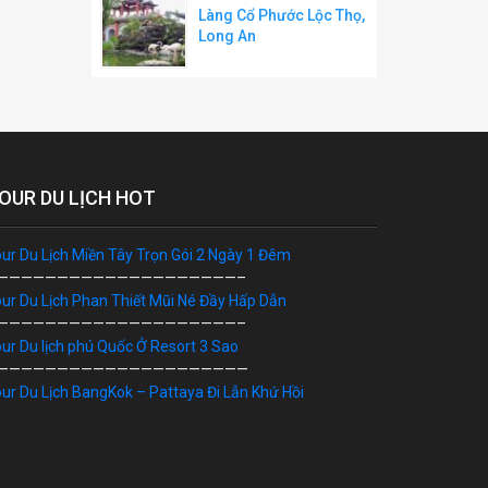
Làng Cổ Phước Lộc Thọ,
Long An
OUR DU LỊCH HOT
ur Du Lịch Miền Tây Trọn Gói 2 Ngày 1 Đêm
————————————————————–
ur Du Lịch Phan Thiết Mũi Né Đầy Hấp Dẫn
————————————————————–
ur Du lịch phú Quốc Ở Resort 3 Sao
—————————————————————
ur Du Lịch BangKok – Pattaya Đi Lẫn Khứ Hồi