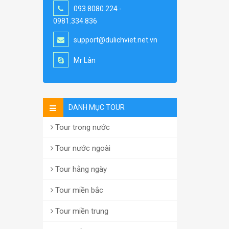
093.8080.224 -
0981.334.836
support@dulichviet.net.vn
Mr Lân
DANH MỤC TOUR
Tour trong nước
Tour nước ngoài
Tour hằng ngày
Tour miền bắc
Tour miền trung