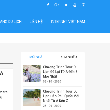
ANG DU LỊCH
LIÊN HỆ
INTERNET VIỆT NAM
MỚI NHẤT
XEM NHIỀU
Chương Trình Tour Du
Lịch Đà Lạt Từ A Đến Z
 A
Mới Nhất
02 - 10 - 2020
Chương Trình Tour Du
n trái
Lịch Đảo Phú Quốc Mới
du
Nhất Từ A Đến Z
25 - 09 - 2020