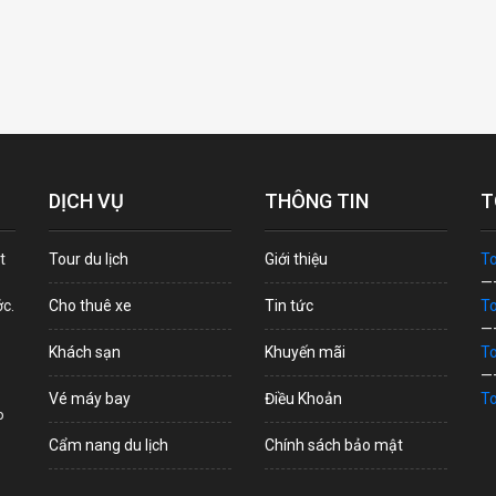
DỊCH VỤ
THÔNG TIN
T
t
Tour du lịch
Giới thiệu
To
—
ớc.
Cho thuê xe
Tin tức
To
—
Khách sạn
Khuyến mãi
To
—
Vé máy bay
Điều Khoản
To
p
Cẩm nang du lịch
Chính sách bảo mật