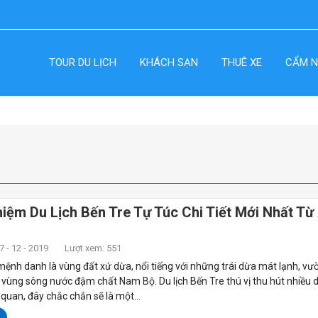
TOUR DU LỊCH
KHÁCH SẠN
THUÊ XE
CẨM N
iệm Du Lịch Bến Tre Tự Túc Chi Tiết Mới Nhất Từ
 - 12 - 2019
Lượt xem: 551
mệnh danh là vùng đất xứ dừa, nổi tiếng với những trái dừa mát lạnh, vườ
, vùng sông nước đậm chất Nam Bộ. Du lịch Bến Tre thú vị thu hút nhiều 
uan, đây chắc chắn sẽ là một...