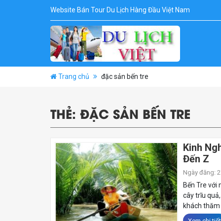
Website Bán Tour Du Lịch Hàng Đầu Việt Nam
Trang chủ
đặc sản bến tre
THẺ:
ĐẶC SẢN BẾN TRE
Kinh Ngh
Đến Z
Ngày đăng: 27
Bến Tre với 
cây trĩu quả
khách thăm q
Xem chi tiết