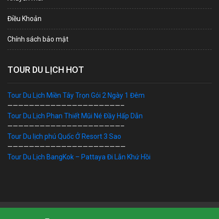
Điều Khoản
Chính sách bảo mật
TOUR DU LỊCH HOT
Tour Du Lịch Miền Tây Trọn Gói 2 Ngày 1 Đêm
—————————————————————–
Tour Du Lịch Phan Thiết Mũi Né Đầy Hấp Dẫn
—————————————————————–
Tour Du lịch phú Quốc Ở Resort 3 Sao
——————————————————————
Tour Du Lịch BangKok – Pattaya Đi Lẫn Khứ Hồi
Bản Quyền © 2019 DU LỊCH VIỆT. Ghi rõ nguồn "dulichviet.Net.vn"