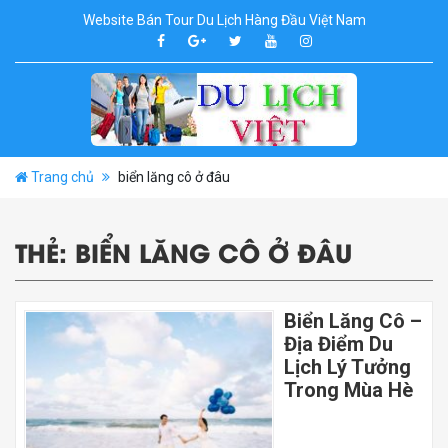
Website Bán Tour Du Lịch Hàng Đầu Việt Nam
Trang chủ
biển lăng cô ở đâu
THẺ:
BIỂN LĂNG CÔ Ở ĐÂU
Biển Lăng Cô –
Địa Điểm Du
Lịch Lý Tưởng
Trong Mùa Hè