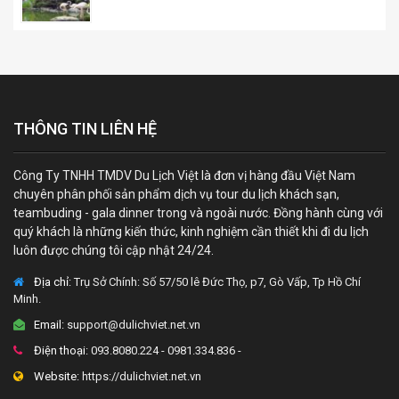
THÔNG TIN LIÊN HỆ
Công Ty TNHH TMDV Du Lịch Việt là đơn vị hàng đầu Việt Nam
chuyên phân phối sản phẩm dịch vụ tour du lịch khách sạn,
teambuding - gala dinner trong và ngoài nước. Đồng hành cùng với
quý khách là những kiến thức, kinh nghiệm cần thiết khi đi du lịch
luôn được chúng tôi cập nhật 24/24.
Địa chỉ:
Trụ Sở Chính: Số 57/50 lê Đức Thọ, p7, Gò Vấp, Tp Hồ Chí
Minh.
Email:
support@dulichviet.net.vn
Điện thoại:
093.8080.224 - 0981.334.836 -
Website:
https://dulichviet.net.vn