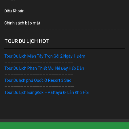
Điều Khoản
Chính sách bảo mật
TOUR DU LỊCH HOT
Tour Du Lịch Miền Tây Trọn Gói 2 Ngày 1 Đêm
—————————————————————–
Tour Du Lịch Phan Thiết Mũi Né Đầy Hấp Dẫn
—————————————————————–
Tour Du lịch phú Quốc Ở Resort 3 Sao
——————————————————————
Tour Du Lịch BangKok – Pattaya Đi Lẫn Khứ Hồi
Bản Quyền © 2019 DU LỊCH VIỆT. Ghi rõ nguồn "dulichviet.Net.vn"