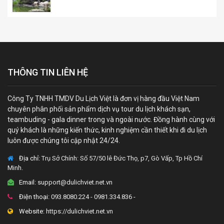
THÔNG TIN LIÊN HỆ
Công Ty TNHH TMDV Du Lịch Việt là đơn vị hàng đầu Việt Nam
chuyên phân phối sản phẩm dịch vụ tour du lịch khách sạn,
teambuding - gala dinner trong và ngoài nước. Đồng hành cùng với
quý khách là những kiến thức, kinh nghiệm cần thiết khi đi du lịch
luôn được chúng tôi cập nhật 24/24.
Địa chỉ:
Trụ Sở Chính: Số 57/50 lê Đức Thọ, p7, Gò Vấp, Tp Hồ Chí
Minh.
Email:
support@dulichviet.net.vn
Điện thoại:
093.8080.224 - 0981.334.836 -
Website:
https://dulichviet.net.vn