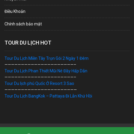
Điều Khoản
Chính sách bảo mật
TOUR DU LỊCH HOT
Tour Du Lịch Miền Tây Trọn Gói 2 Ngày 1 Đêm
—————————————————————–
Tour Du Lịch Phan Thiết Mũi Né Đầy Hấp Dẫn
—————————————————————–
Tour Du lịch phú Quốc Ở Resort 3 Sao
——————————————————————
Tour Du Lịch BangKok – Pattaya Đi Lẫn Khứ Hồi
Bản Quyền © 2019 DU LỊCH VIỆT. Ghi rõ nguồn "dulichviet.Net.vn"