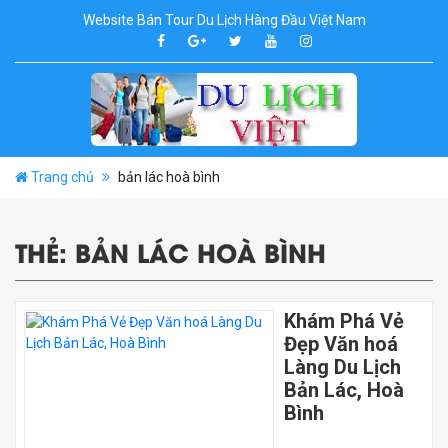
Website Bán Tour Du Lịch Hàng Đầu Việt Nam
Trang chủ
bản lác hoà bình
THẺ:
BẢN LÁC HOÀ BÌNH
Khám Phá Vẻ
Đẹp Văn hoá
Làng Du Lịch
Bản Lác, Hoà
Bình