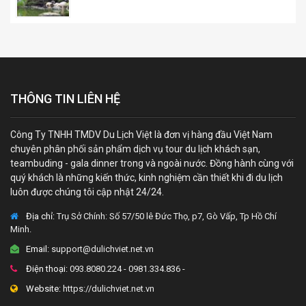
THÔNG TIN LIÊN HỆ
Công Ty TNHH TMDV Du Lịch Việt là đơn vị hàng đầu Việt Nam
chuyên phân phối sản phẩm dịch vụ tour du lịch khách sạn,
teambuding - gala dinner trong và ngoài nước. Đồng hành cùng với
quý khách là những kiến thức, kinh nghiệm cần thiết khi đi du lịch
luôn được chúng tôi cập nhật 24/24.
Địa chỉ:
Trụ Sở Chính: Số 57/50 lê Đức Thọ, p7, Gò Vấp, Tp Hồ Chí
Minh.
Email:
support@dulichviet.net.vn
Điện thoại:
093.8080.224 - 0981.334.836 -
Website:
https://dulichviet.net.vn