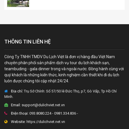
THÔNG TIN LIÊN HỆ
Công Ty TNHH TMDV Du Lịch Việt là đơn vị hàng đầu Việt Nam
chuyên phân phối sản phẩm dịch vụ tour du lịch khách sạn,
teambuding - gala dinner trong và ngoài nước. Đồng hành cùng với
quý khách là những kiến thức, kinh nghiệm cần thiết khi đi du lịch
luôn được chúng tôi cập nhật 24/24.
Địa chỉ:
Trụ Sở Chính: Số 57/50 lê Đức Thọ, p7, Gò Vấp, Tp Hồ Chí
Minh.
Email:
support@dulichviet.net.vn
Điện thoại:
093.8080.224 - 0981.334.836 -
Website:
https://dulichviet.net.vn