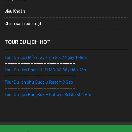
Điều Khoản
Chính sách bảo mật
TOUR DU LỊCH HOT
Tour Du Lịch Miền Tây Trọn Gói 2 Ngày 1 Đêm
—————————————————————–
Tour Du Lịch Phan Thiết Mũi Né Đầy Hấp Dẫn
—————————————————————–
Tour Du lịch phú Quốc Ở Resort 3 Sao
——————————————————————
Tour Du Lịch BangKok – Pattaya Đi Lẫn Khứ Hồi
Bản Quyền © 2019 DU LỊCH VIỆT. Ghi rõ nguồn "dulichviet.Net.vn"