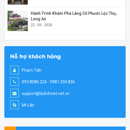
Hành Trình Khám Phá Làng Cổ Phước Lộc Thọ,
Long An
22 - 05 - 2020
Hỗ trợ khách hàng
Phạm Tiến
093.8080.224 - 0981.334.836
support@dulichviet.net.vn
Mr Lân