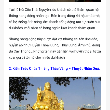
Tại hồ Núi Cốc Thái Nguyên, du khách có thể thăm quan hệ
thống hang động nhân tạo. Bên trong động khí hậu mát mẻ,
có hệ thống ánh sáng, âm thanh sống động tạo sự cuốn hút
du khách, mỗi năm có hàng nghìn lượt khách thăm quan.
Những hang động này được đặt với những cái tên độc đáo,
huyền ảo như Huyền Thoại Cung, Thuỷ Cung, Âm Phủ, động
Ba Cây Thông… Những tên này gắn liền với huyền thoại từ xa
xưa, gợi trí tò mò cho nhiều du khách.
2. Kiến Trúc Chùa Thiêng Thác Vàng – Thuyết Nhân Quả.