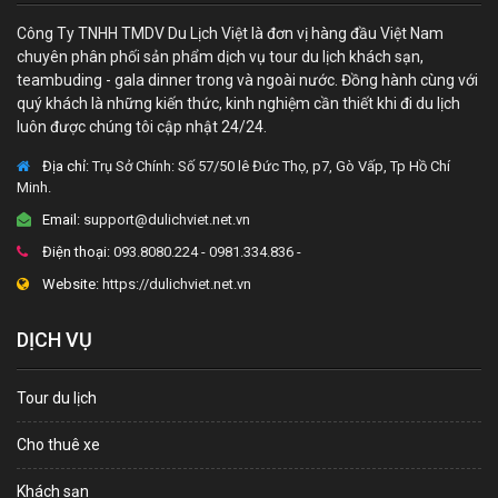
Công Ty TNHH TMDV Du Lịch Việt là đơn vị hàng đầu Việt Nam
chuyên phân phối sản phẩm dịch vụ tour du lịch khách sạn,
teambuding - gala dinner trong và ngoài nước. Đồng hành cùng với
quý khách là những kiến thức, kinh nghiệm cần thiết khi đi du lịch
luôn được chúng tôi cập nhật 24/24.
Địa chỉ:
Trụ Sở Chính: Số 57/50 lê Đức Thọ, p7, Gò Vấp, Tp Hồ Chí
Minh.
Email:
support@dulichviet.net.vn
Điện thoại:
093.8080.224 - 0981.334.836 -
Website:
https://dulichviet.net.vn
DỊCH VỤ
Tour du lịch
Cho thuê xe
Khách sạn