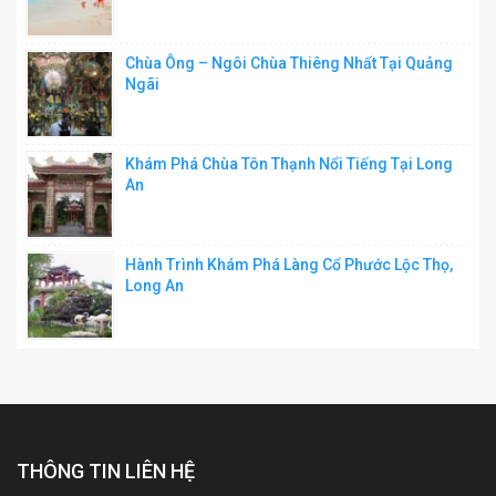
Chùa Ông – Ngôi Chùa Thiêng Nhất Tại Quảng
Ngãi
Khám Phá Chùa Tôn Thạnh Nổi Tiếng Tại Long
An
Hành Trình Khám Phá Làng Cổ Phước Lộc Thọ,
Long An
THÔNG TIN LIÊN HỆ