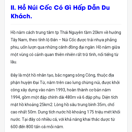
II. Hồ Núi Cốc Có Gì Hấp Dẫn Du
Khách.
Hồ nằm cách trung tâm tp Thái Nguyên tầm 20km về hướng
Tây Nam, theo tỉnh lộ Đán – Núi Cốc được trải nhựa phẳng
phiu, uốn lượn qua những cánh đồng đại ngàn. Hồ nằm giữa
một vùng có cảnh quan thiên nhiên rất trữ tình, nổi tiếng từ
lâu.
Đây là một hồ nhân tạo, bắc ngang sông Công, thuộc địa
phận huyện Đại Từ, nằm trên cao lưng chừng núi, được khởi
công xây dựng vào năm 1993, hoàn thành cơ bản năm
1994, gồm một đập chính dài 480m và 6 đập phụ. Diện tích
mặt hồ khoảng 25km2. Lòng hồ sâu trung bình 35m, chổ
cao nhất 50m. Dung tích nước hồ khoảng 175 triệu mét khối
nước. Tại đây có nhiều cá, với khả năng khai thác dược từ
600 đến 800 tấn cá mỗi năm.