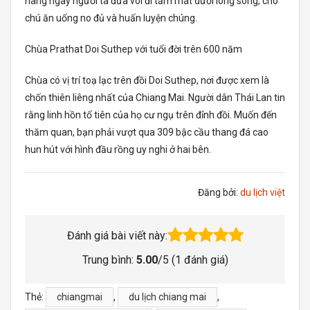
hàng ngày người ta đưa voi đi tắm mát dưới lòng sông, cho
chú ăn uống no đủ và huấn luyện chúng.
Chùa Prathat Doi Suthep với tuổi đời trên 600 năm
Chùa có vị trí toạ lạc trên đồi Doi Suthep, nơi được xem là
chốn thiên liêng nhất của Chiang Mai. Người dân Thái Lan tin
rằng linh hồn tổ tiên của họ cư ngụ trên đỉnh đồi. Muốn đến
thăm quan, bạn phải vượt qua 309 bậc cầu thang đá cao
hun hút với hình đầu rồng uy nghi ở hai bên.
Đăng bởi:
du lịch việt
Đánh giá bài viết này:
Trung bình:
5.00
/5 (
1
đánh giá)
Thẻ:
chiangmai
,
du lịch chiang mai
,