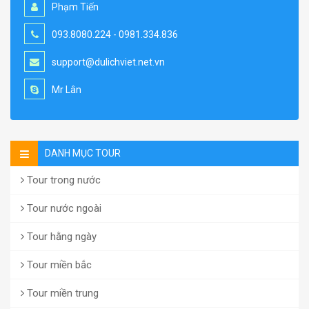
Phạm Tiến
093.8080.224 - 0981.334.836
support@dulichviet.net.vn
Mr Lân
DANH MỤC TOUR
Tour trong nước
Tour nước ngoài
Tour hằng ngày
Tour miền bắc
Tour miền trung