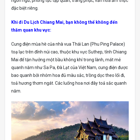
ngôn ngữ, phong tục tập quán, trang phục, văn hoá ẩm thực
đặc biệt riêng.
Khi đi Du Lịch Chiang Mai, bạn không thể không đến
thăm quan khu vực:
Cung điện mùa hè của nhà vua Thái Lan (Phu Ping Palace)
toạ lạc trên đỉnh núi cao, thuộc khu vực Suthep, tỉnh Chiang
Mai để tận hưởng một bầu không khí trong lành, mát mẻ
quanh năm như Sa Pa, Đà Lạt của Việt Nam, cung điện được
bao quanh bởi nhóm hoa đủ màu sắc, trồng dọc theo lối đi,
toả hương thơm ngát. Các luống hoa nơi đây toả sắc quanh
năm.