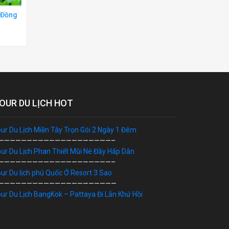
 Đồng
OUR DU LỊCH HOT
ur Du Lịch Miền Tây Trọn Gói 2 Ngày 1 Đêm
————————————————————–
ur Du Lịch Phan Thiết Mũi Né Đầy Hấp Dẫn
————————————————————–
ur Du lịch phú Quốc Ở Resort 3 Sao
—————————————————————
ur Du Lịch BangKok – Pattaya Đi Lẫn Khứ Hồi