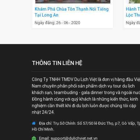
Khám Phá Chùa Tôn Thạnh Nổi Tiếng
Hành T
Tại Long An
Lộc Th
Ngày đăng: 26 - 06 - 2020
Ngày đă
THÔNG TIN LIÊN HỆ
Công Ty TNHH TMDV Du Lịch Việt là đơn vị hàng đầu Việ
Nam chuyên phân phối sản phẩm dịch vụ tour du lịch
khách sạn, teambuding - gala dinner trong và ngoài nư
Đồng hành cùng với quý khách là những kiến thức, kinh
nghiệm cần thiết khi đi du lịch luôn được chúng tôi cập
nhật 24/24.
Địa chỉ:
Trụ Sở Chính: Số 57/50 lê Đức Thọ, p7, Gò Vấp, T
Hồ Chí Minh.
Email:
support@dulichviet.net.vn