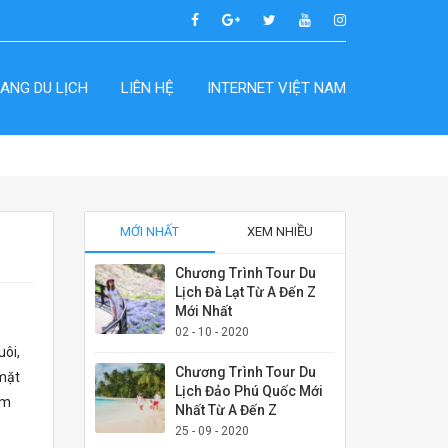
ANG DU LỊCH
LIÊN HỆ
INTERNET VIỆT NAM
MỚI NHẤT
XEM NHIỀU
Chương Trình Tour Du
Lịch Đà Lạt Từ A Đến Z
Mới Nhất
02 - 10 - 2020
uôi,
Chương Trình Tour Du
 mặt
Lịch Đảo Phú Quốc Mới
êm
Nhất Từ A Đến Z
25 - 09 - 2020