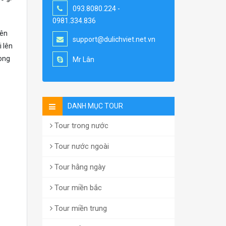
093.8080.224 -
0981.334.836
bên
support@dulichviet.net.vn
i lên
rong
Mr Lân
DANH MỤC TOUR
Tour trong nước
Tour nước ngoài
Tour hằng ngày
Tour miền bắc
Tour miền trung