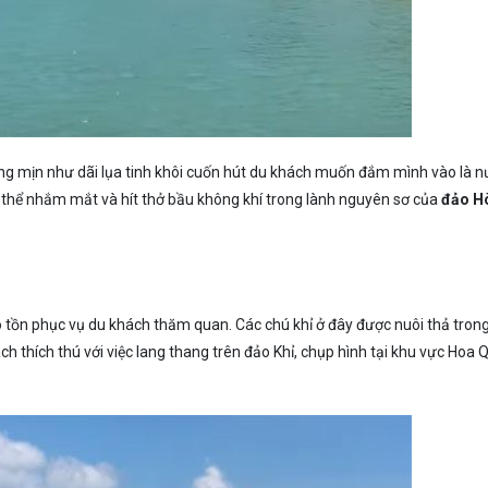
rắng mịn như dãi lụa tinh khôi cuốn hút du khách muốn đắm mình vào là 
ó thể nhắm mắt và hít thở bầu không khí trong lành nguyên sơ của
đảo H
o tồn phục vụ du khách thăm quan. Các chú khỉ ở đây được nuôi thả tron
h thích thú với việc lang thang trên đảo Khỉ, chụp hình tại khu vực Hoa 