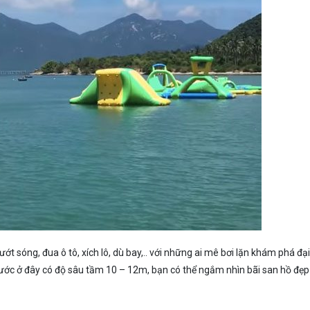
ớt sóng, đua ô tô, xích lô, dù bay,.. với những ai mê bơi lặn khám phá đại
Nước ở đây có độ sâu tầm 10 – 12m, bạn có thể ngắm nhìn bãi san hồ đẹp