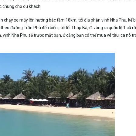
ắc chung cho du khách.
bạn chạy xe máy lên hướng bắc tầm 18km, tới địa phận vịnh Nha Phu, kế 
theo đường Trần Phú đến biển , tới lối Tháp Bà, đi vòng ra quốc lộ 1 cũ rồ
, vịnh Nha Phu sẽ trước mặt bạn, ở cảng bạn có thể mua vé tàu, ca nô t