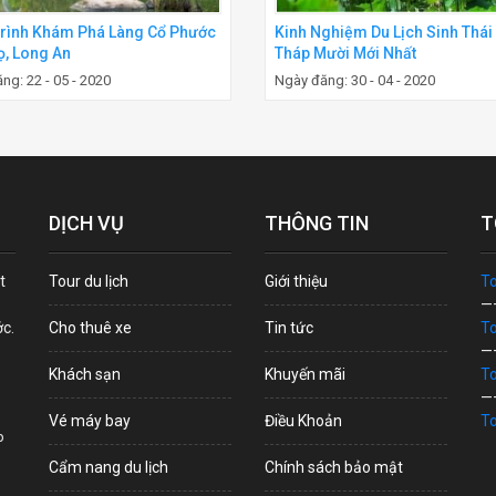
rình Khám Phá Làng Cổ Phước
Kinh Nghiệm Du Lịch Sinh Thái
ọ, Long An
Tháp Mười Mới Nhất
ng: 22 - 05 - 2020
Ngày đăng: 30 - 04 - 2020
DỊCH VỤ
THÔNG TIN
T
t
Tour du lịch
Giới thiệu
To
—
ớc.
Cho thuê xe
Tin tức
To
—
Khách sạn
Khuyến mãi
To
—
Vé máy bay
Điều Khoản
To
p
Cẩm nang du lịch
Chính sách bảo mật