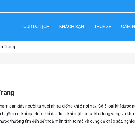
TOUR DU LỊCH
KHÁCH SẠN
THUÊ XE
CẨM N
ha Trang
Trang
năm gần đây người ta nuôi nhiều giống khỉ ở nơi này. Có 5 loại khỉ được n
ch gồm có: khỉ cụt đuôi, khỉ dài đuôi, khỉ mặt sư tử, khri lông vàng và khỉ
ài nước thường tìm đến để thoả mãn tính tò mò và cũng để khảo sát, nghi