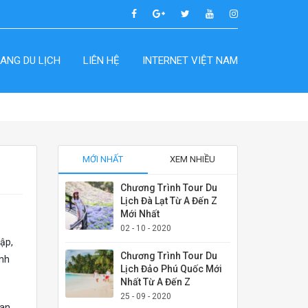
ANG DU LỊCH
LIÊN HỆ
INTERNET VIỆT NAM
MỚI NHẤT
XEM NHIỀU
Chương Trình Tour Du
Lịch Đà Lạt Từ A Đến Z
Mới Nhất
02 - 10 - 2020
ập,
Chương Trình Tour Du
inh
Lịch Đảo Phú Quốc Mới
Nhất Từ A Đến Z
25 - 09 - 2020
ban