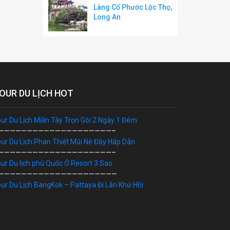
Làng Cổ Phước Lộc Thọ,
Long An
OUR DU LỊCH HOT
ur Du Lịch Miền Tây Trọn Gói 2 Ngày 1 Đêm
————————————————————–
ur Du Lịch Phan Thiết Mũi Né Đầy Hấp Dẫn
————————————————————–
ur Du lịch phú Quốc Ở Resort 3 Sao
—————————————————————
ur Du Lịch BangKok – Pattaya Đi Lẫn Khứ Hồi