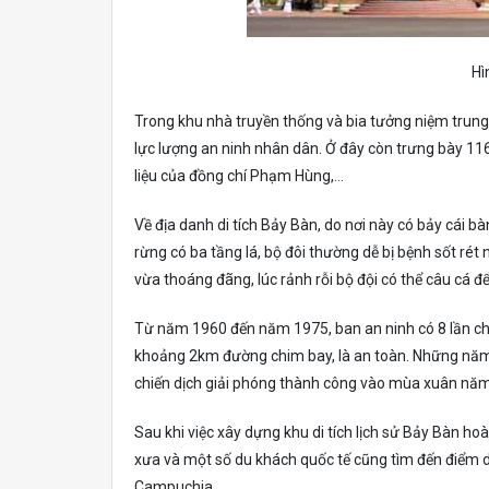
Hì
Trong khu nhà truyền thống và bia tưởng niệm trun
lực lượng an ninh nhân dân. Ở đây còn trưng bày 116 
liệu của đồng chí Phạm Hùng,…
Về địa danh di tích Bảy Bàn, do nơi này có bảy cái 
rừng có ba tầng lá, bộ đôi thường dễ bị bệnh sốt rét 
vừa thoáng đãng, lúc rảnh rỗi bộ đội có thể câu cá để
Từ năm 1960 đến năm 1975, ban an ninh có 8 lần ch
khoảng 2km đường chim bay, là an toàn. Những năm 
chiến dịch giải phóng thành công vào mùa xuân nă
Sau khi việc xây dựng khu di tích lịch sử Bảy Bàn ho
xưa và một số du khách quốc tế cũng tìm đến điểm 
Campuchia.