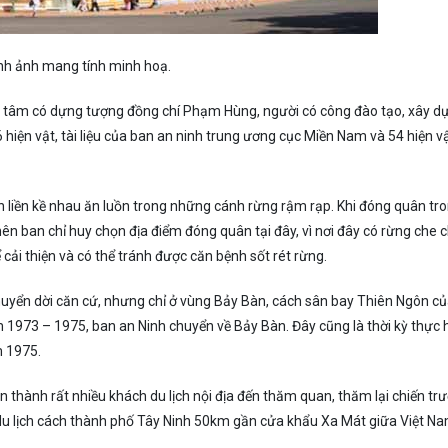
nh ảnh mang tính minh hoạ.
g tâm có dựng tượng đồng chí Phạm Hùng, người có công đào tạo, xây d
hiện vật, tài liệu của ban an ninh trung ương cục Miền Nam và 54 hiện vật
bàn liền kề nhau ăn luồn trong những cánh rừng rậm rạp. Khi đóng quân tr
nên ban chỉ huy chọn địa điểm đóng quân tại đây, vì nơi đây có rừng che c
 cải thiện và có thể tránh được căn bệnh sốt rét rừng.
uyển dời căn cứ, nhưng chỉ ở vùng Bảy Bàn, cách sân bay Thiên Ngôn c
1973 – 1975, ban an Ninh chuyển về Bảy Bàn. Đây cũng là thời kỳ thực 
m 1975.
àn thành rất nhiều khách du lịch nội địa đến thăm quan, thăm lại chiến tr
du lịch cách thành phố Tây Ninh 50km gần cửa khẩu Xa Mát giữa Việt N