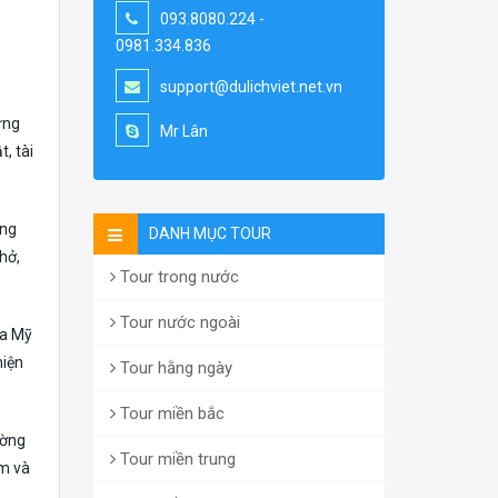
093.8080.224 -
0981.334.836
support@dulichviet.net.vn
ựng
Mr Lân
, tài
ong
DANH MỤC TOUR
hở,
Tour trong nước
Tour nước ngoài
ủa Mỹ
hiện
Tour hằng ngày
Tour miền bắc
ường
Tour miền trung
am và