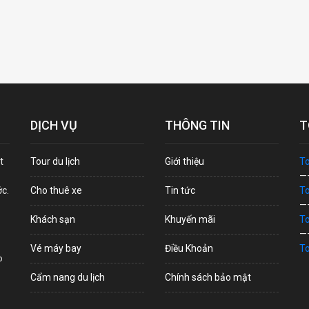
DỊCH VỤ
THÔNG TIN
T
t
Tour du lịch
Giới thiệu
To
—
ớc.
Cho thuê xe
Tin tức
To
—
Khách sạn
Khuyến mãi
To
—
Vé máy bay
Điều Khoản
To
p
Cẩm nang du lịch
Chính sách bảo mật