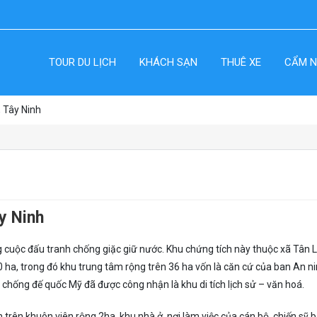
TOUR DU LỊCH
KHÁCH SẠN
THUÊ XE
CẨM N
, Tây Ninh
y Ninh
g cuộc đấu tranh chống giặc giữ nước. Khu chứng tích này thuộc xã Tân L
0 ha, trong đó khu trung tâm rộng trên 36 ha vốn là căn cứ của ban An n
chống đế quốc Mỹ đã được công nhận là khu di tích lịch sử – văn hoá.
rên khuôn viên rộng 2ha, khu nhà ở, nơi làm việc của cán bộ, chiến sỹ 