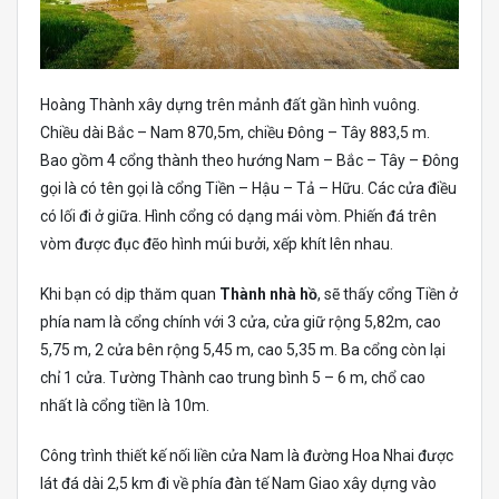
Hoàng Thành xây dựng trên mảnh đất gần hình vuông.
Chiều dài Bắc – Nam 870,5m, chiều Đông – Tây 883,5 m.
Bao gồm 4 cổng thành theo hướng Nam – Bắc – Tây – Đông
gọi là có tên gọi là cổng Tiền – Hậu – Tả – Hữu. Các cửa điều
có lối đi ở giữa. Hình cổng có dạng mái vòm. Phiến đá trên
vòm được đục đẽo hình múi bưởi, xếp khít lên nhau.
Khi bạn có dịp thăm quan
Thành nhà hồ
, sẽ thấy cổng Tiền ở
phía nam là cổng chính với 3 cửa, cửa giữ rộng 5,82m, cao
5,75 m, 2 cửa bên rộng 5,45 m, cao 5,35 m. Ba cổng còn lại
chỉ 1 cửa. Tường Thành cao trung bình 5 – 6 m, chổ cao
nhất là cổng tiền là 10m.
Công trình thiết kế nối liền cửa Nam là đường Hoa Nhai được
lát đá dài 2,5 km đi về phía đàn tế Nam Giao xây dựng vào