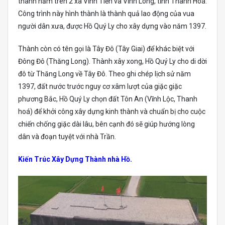
thành nằm trên 2 xã Vĩnh Tiến và Vĩnh Long, tỉnh Thanh Hoá.
Công trình này hình thành là thành quả lao động của vua
người dân xưa, được Hồ Quý Ly cho xây dựng vào năm 1397.
Thành còn có tên gọi là Tây Đô (Tây Giai) để khác biệt với
Đông Đô (Thăng Long). Thành xây xong, Hồ Quý Ly cho di dời
đô từ Thăng Long về Tây Đô. Theo ghi chép lịch sử năm
1397, đất nước trước nguy cơ xâm lượt của giặc giặc
phương Bắc, Hồ Quý Ly chọn đất Tôn An (Vĩnh Lộc, Thanh
hoá) để khởi công xây dựng kinh thành và chuẩn bị cho cuộc
chiến chống giặc dài lâu, bên cạnh đó sẽ giúp hướng lòng
dân và đoạn tuyệt với nhà Trần.
Kiến Trúc Xây Dựng Thành nhà Hồ.