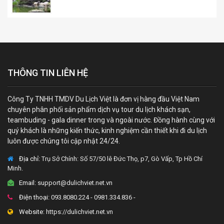
THÔNG TIN LIÊN HỆ
Công Ty TNHH TMDV Du Lịch Việt là đơn vị hàng đầu Việt Nam
chuyên phân phối sản phẩm dịch vụ tour du lịch khách sạn,
teambuding - gala dinner trong và ngoài nước. Đồng hành cùng với
quý khách là những kiến thức, kinh nghiệm cần thiết khi đi du lịch
luôn được chúng tôi cập nhật 24/24.
Địa chỉ:
Trụ Sở Chính: Số 57/50 lê Đức Thọ, p7, Gò Vấp, Tp Hồ Chí
Minh.
Email:
support@dulichviet.net.vn
Điện thoại:
093.8080.224 - 0981.334.836 -
Website:
https://dulichviet.net.vn