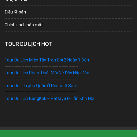
Điều Khoản
Chính sách bảo mật
TOUR DU LỊCH HOT
Tour Du Lịch Miền Tây Trọn Gói 2 Ngày 1 Đêm
—————————————————————–
Tour Du Lịch Phan Thiết Mũi Né Đầy Hấp Dẫn
—————————————————————–
Tour Du lịch phú Quốc Ở Resort 3 Sao
——————————————————————
Tour Du Lịch BangKok – Pattaya Đi Lẫn Khứ Hồi
Bản Quyền © 2019 DU LỊCH VIỆT. Ghi rõ nguồn "dulichviet.Net.vn"